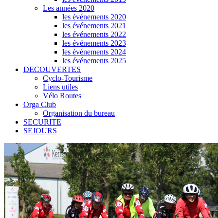
Les années 2020
les événements 2020
les événements 2021
les événements 2022
les événements 2023
les événements 2024
les événements 2025
DECOUVERTES
Cyclo-Tourisme
Liens utiles
Vélo Routes
Orga Club
Organisation du bureau
SECURITE
SEJOURS