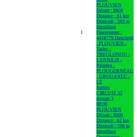
PLOUVIEN
Départ : 8h00
Distance : 81 km
Dénivelé : 583 m
Identifiant
1
Openrunner :
4416779 Descriptif
: PLOUVIEN -
Tariec -
TREGLONOU -
LANNILIS -
Paluden -
PLOUGERNEAU
- GROUANEC -
LE
Sorties
CIRCUIT 32
groupe 3
08:00
PLOUVIEN
Départ : 8h00
Distance : 62 km
Dénivelé : 506 m
Identifiant
Openrunner :