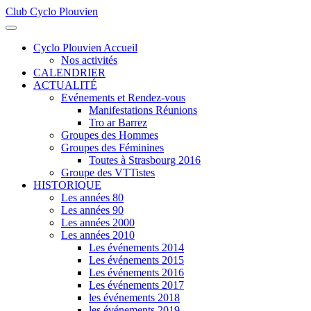
Club Cyclo Plouvien
précédente
précédent
suivante
suivant
Cyclo Plouvien Accueil
Nos activités
CALENDRIER
ACTUALITÉ
Evénements et Rendez-vous
Manifestations Réunions
Tro ar Barrez
Groupes des Hommes
Groupes des Féminines
Toutes à Strasbourg 2016
Groupe des VTTistes
HISTORIQUE
Les années 80
Les années 90
Les années 2000
Les années 2010
Les événements 2014
Les événements 2015
Les événements 2016
Les événements 2017
les événements 2018
les événements 2019