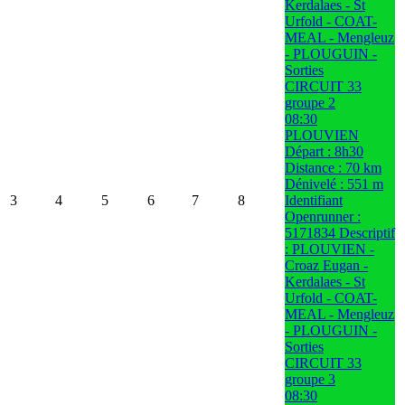
Kerdalaes - St
Urfold - COAT-
MEAL - Mengleuz
- PLOUGUIN -
Sorties
CIRCUIT 33
groupe 2
08:30
PLOUVIEN
Départ : 8h30
Distance : 70 km
Dénivelé : 551 m
3
4
5
6
7
8
Identifiant
Openrunner :
5171834 Descriptif
: PLOUVIEN -
Croaz Eugan -
Kerdalaes - St
Urfold - COAT-
MEAL - Mengleuz
- PLOUGUIN -
Sorties
CIRCUIT 33
groupe 3
08:30