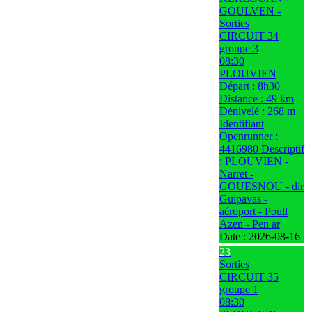
GOULVEN -
Sorties
CIRCUIT 34
groupe 3
08:30
PLOUVIEN
Départ : 8h30
Distance : 49 km
Dénivelé : 268 m
Identifiant
Openrunner :
4416980 Descriptif
: PLOUVIEN -
Narret -
GOUESNOU - dir
Guipavas -
aéroport - Poull
Azen - Pen ar
Date :
2026-08-16
23
Sorties
CIRCUIT 35
groupe 1
08:30