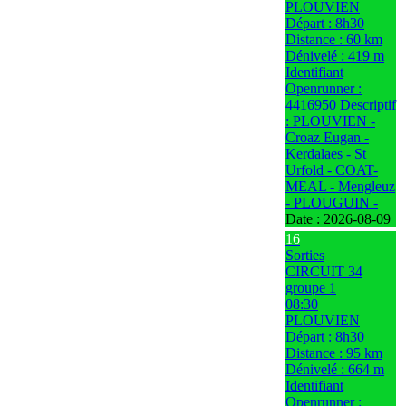
PLOUVIEN
Départ : 8h30
Distance : 60 km
Dénivelé : 419 m
Identifiant
Openrunner :
4416950 Descriptif
: PLOUVIEN -
Croaz Eugan -
Kerdalaes - St
Urfold - COAT-
MEAL - Mengleuz
- PLOUGUIN -
Date :
2026-08-09
16
Sorties
CIRCUIT 34
groupe 1
08:30
PLOUVIEN
Départ : 8h30
Distance : 95 km
Dénivelé : 664 m
Identifiant
Openrunner :