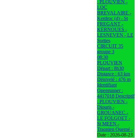
: PLOUVIEN -
LOC
BREVALAIRE -
Kerdroc (d) - St
FREGANT -
KERNOUES -
LESNEVEN - LE
Sorties
CIRCUIT 35
groupe 3
08:30
PLOUVIEN
Départ : 8h30
Distance : 63 km
Dénivelé : 476 m
Identifiant
Openrunner :
4417018 Descriptif
: PLOUVIEN -
Diouris -
GROUANEC -
LE FOLGOET -
St MEEN -
Traonien Querné -
Date :
2026-08-23