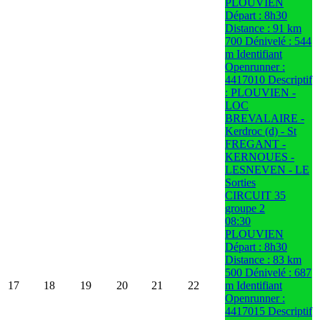
PLOUVIEN
Départ : 8h30
Distance : 91 km
700 Dénivelé : 544
m Identifiant
Openrunner :
4417010 Descriptif
: PLOUVIEN -
LOC
BREVALAIRE -
Kerdroc (d) - St
FREGANT -
KERNOUES -
LESNEVEN - LE
Sorties
CIRCUIT 35
groupe 2
08:30
PLOUVIEN
Départ : 8h30
Distance : 83 km
500 Dénivelé : 687
17
18
19
20
21
22
m Identifiant
Openrunner :
4417015 Descriptif