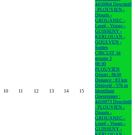
4416964 Descriptif
: PLOUVIEN -
Diouris -
GROUANEC -
Leuré - Vougo -
GUISSENY -
KERLOUAN -
GOULVEN -
Sorties
CIRCUIT 34
groupe 2
08:30
PLOUVIEN
Départ : 8h30
Distance : 83 km
Dénivelé : 576 m
10
11
12
13
14
15
Identifiant
Openrunner :
4416973 Descriptif
: PLOUVIEN -
Diouris -
GROUANEC -
Leuré - Vougo -
GUISSENY -
KERLOUAN -