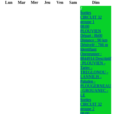
Lun
Mar
Mer
Jeu
Ven
Sam
Dim
2
Sorties
CIRCUIT 32
groupe 1
08:00
PLOUVIEN
Départ : 8h00
Distance : 90 km
Dénivelé : 766 m
Identifiant
Openrunner :
8844914 Descriptif
: PLOUVIEN -
Tariec -
TREGLONOU -
LANNILIS -
Paluden -
PLOUGERNEAU
- GROUANEC -
LE
Sorties
CIRCUIT 32
groupe 2
08:00