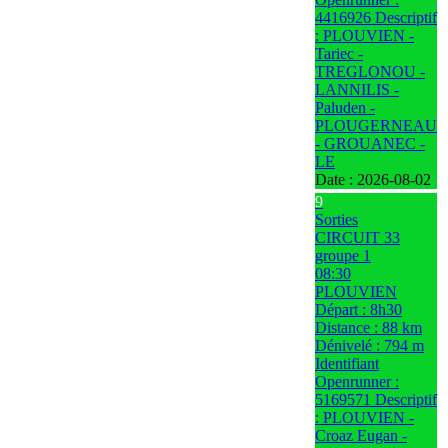
4416926 Descriptif
: PLOUVIEN -
Tariec -
TREGLONOU -
LANNILIS -
Paluden -
PLOUGERNEAU
- GROUANEC -
LE
Date :
2026-08-02
9
Sorties
CIRCUIT 33
groupe 1
08:30
PLOUVIEN
Départ : 8h30
Distance : 88 km
Dénivelé : 794 m
Identifiant
Openrunner :
5169571 Descriptif
: PLOUVIEN -
Croaz Eugan -