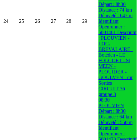
Départ : 8h30
Distance : 74 km
Dénivelé : 647 m
24
25
26
27
28
29
Identifiant
Openrunner :
5001461 Descriptif
: PLOUVIEN -
LOC-
BREVALAIRE -
Boteden - LE
FOLGOET - St
MEEN -
PLOUIDER -
GOULVEN - dir
Sorties
CIRCUIT 36
groupe 3
08:30
PLOUVIEN
Départ : 8h30
Distance : 64 km
Dénivelé : 550 m
Identifiant
Openrunner :
5001473 Descriptif