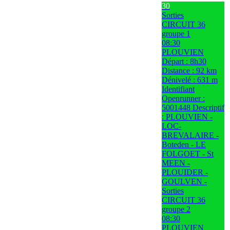
30
Sorties
CIRCUIT 36
groupe 1
08:30
PLOUVIEN
Départ : 8h30
Distance : 92 km
Dénivelé : 631 m
Identifiant
Openrunner :
5001448 Descriptif
: PLOUVIEN -
LOC-
BREVALAIRE -
Boteden - LE
FOLGOET - St
MEEN -
PLOUIDER -
GOULVEN -
Sorties
CIRCUIT 36
groupe 2
08:30
PLOUVIEN