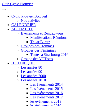
Club Cyclo Plouvien
précédente
précédent
suivante
suivant
Cyclo Plouvien Accueil
Nos activités
CALENDRIER
ACTUALITÉ
Evénements et Rendez-vous
Manifestations Réunions
Tro ar Barrez
Groupes des Hommes
Groupes des Féminines
Toutes à Strasbourg 2016
Groupe des VTTistes
HISTORIQUE
Les années 80
Les années 90
Les années 2000
Les années 2010
Les événements 2014
Les événements 2015
Les événements 2016
Les événements 2017
les événements 2018
les événements 2019