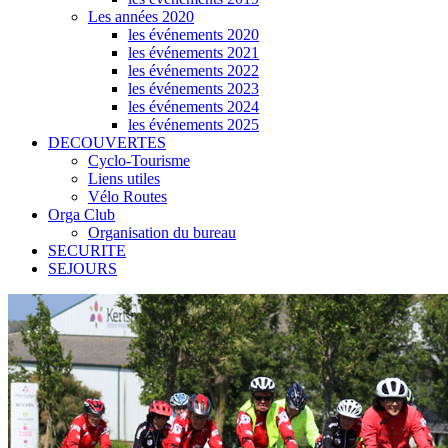
Les années 2020
les événements 2020
les événements 2021
les événements 2022
les événements 2023
les événements 2024
les événements 2025
DECOUVERTES
Cyclo-Tourisme
Liens utiles
Vélo Routes
Orga Club
Organisation du bureau
SECURITE
SEJOURS