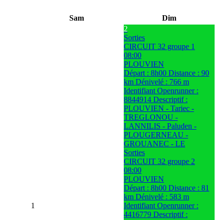
Sam
Dim
2
Sorties
CIRCUIT 32 groupe 1
08:00
PLOUVIEN
Départ : 8h00 Distance : 90
km Dénivelé : 766 m
Identifiant Openrunner :
8844914 Descriptif :
PLOUVIEN - Tariec -
TREGLONOU -
LANNILIS - Paluden -
PLOUGERNEAU -
GROUANEC - LE
Sorties
CIRCUIT 32 groupe 2
08:00
PLOUVIEN
Départ : 8h00 Distance : 81
km Dénivelé : 583 m
1
Identifiant Openrunner :
4416779 Descriptif :