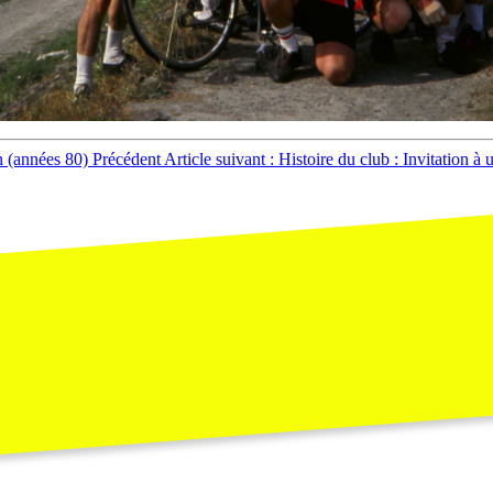
n (années 80)
Précédent
Article suivant : Histoire du club : Invitation 