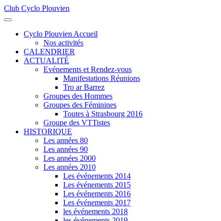
Club Cyclo Plouvien
précédente
précédent
suivante
suivant
Cyclo Plouvien Accueil
Nos activités
CALENDRIER
ACTUALITÉ
Evénements et Rendez-vous
Manifestations Réunions
Tro ar Barrez
Groupes des Hommes
Groupes des Féminines
Toutes à Strasbourg 2016
Groupe des VTTistes
HISTORIQUE
Les années 80
Les années 90
Les années 2000
Les années 2010
Les événements 2014
Les événements 2015
Les événements 2016
Les événements 2017
les événements 2018
les événements 2019