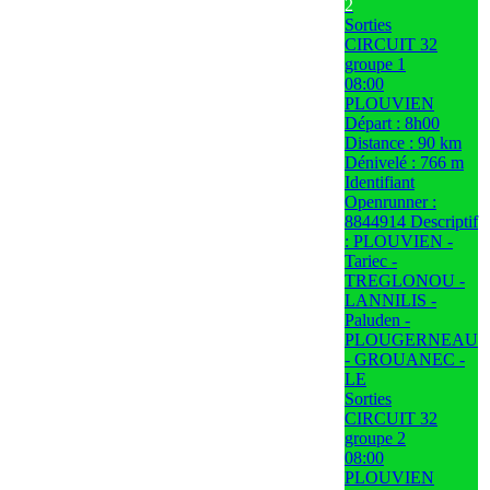
2
Sorties
CIRCUIT 32
groupe 1
08:00
PLOUVIEN
Départ : 8h00
Distance : 90 km
Dénivelé : 766 m
Identifiant
Openrunner :
8844914 Descriptif
: PLOUVIEN -
Tariec -
TREGLONOU -
LANNILIS -
Paluden -
PLOUGERNEAU
- GROUANEC -
LE
Sorties
CIRCUIT 32
groupe 2
08:00
PLOUVIEN