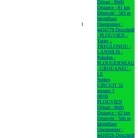
Départ : 8h00
Distance : 81 km
Dénivelé : 583 m
Identifiant
1
Openrunner :
4416779 Descriptif
: PLOUVIEN -
Tariec -
TREGLONOU -
LANNILIS -
Paluden -
PLOUGERNEAU
- GROUANEC -
LE
Sorties
CIRCUIT 32
groupe 3
08:00
PLOUVIEN
Départ : 8h00
Distance : 62 km
Dénivelé : 506 m
Identifiant
Openrunner :
4416926 Descriptif