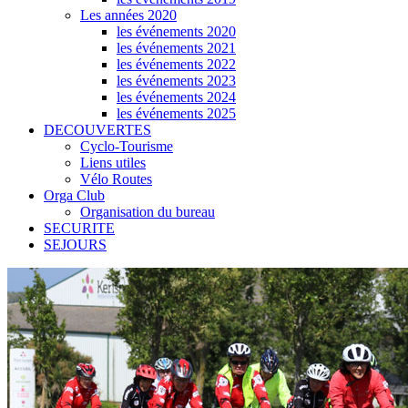
Les années 2020
les événements 2020
les événements 2021
les événements 2022
les événements 2023
les événements 2024
les événements 2025
DECOUVERTES
Cyclo-Tourisme
Liens utiles
Vélo Routes
Orga Club
Organisation du bureau
SECURITE
SEJOURS