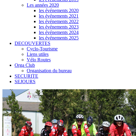
Les années 2020
les événements 2020
les événements 2021
les événements 2022
les événements 2023
les événements 2024
les événements 2025
DECOUVERTES
Cyclo-Tourisme
Liens utiles
Vélo Routes
Orga Club
Organisation du bureau
SECURITE
SEJOURS