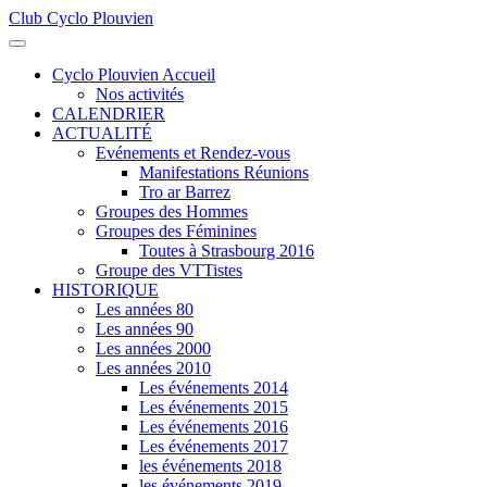
Club Cyclo Plouvien
précédente
précédent
suivante
suivant
Cyclo Plouvien Accueil
Nos activités
CALENDRIER
ACTUALITÉ
Evénements et Rendez-vous
Manifestations Réunions
Tro ar Barrez
Groupes des Hommes
Groupes des Féminines
Toutes à Strasbourg 2016
Groupe des VTTistes
HISTORIQUE
Les années 80
Les années 90
Les années 2000
Les années 2010
Les événements 2014
Les événements 2015
Les événements 2016
Les événements 2017
les événements 2018
les événements 2019