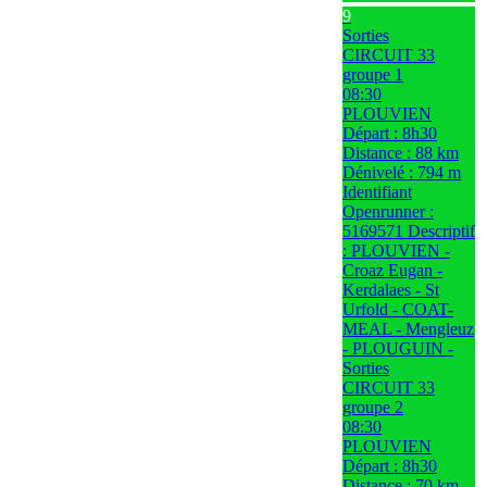
9
Sorties
CIRCUIT 33
groupe 1
08:30
PLOUVIEN
Départ : 8h30
Distance : 88 km
Dénivelé : 794 m
Identifiant
Openrunner :
5169571 Descriptif
: PLOUVIEN -
Croaz Eugan -
Kerdalaes - St
Urfold - COAT-
MEAL - Mengleuz
- PLOUGUIN -
Sorties
CIRCUIT 33
groupe 2
08:30
PLOUVIEN
Départ : 8h30
Distance : 70 km