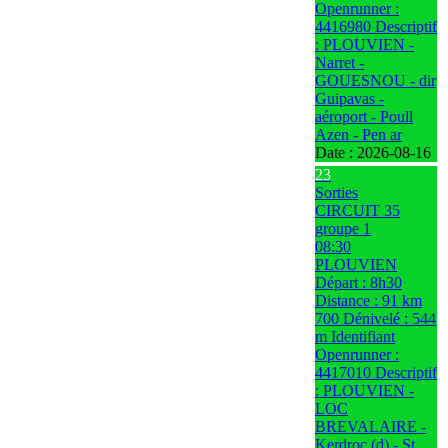
Openrunner :
4416980 Descriptif
: PLOUVIEN -
Narret -
GOUESNOU - dir
Guipavas -
aéroport - Poull
Azen - Pen ar
Date :
2026-08-16
23
Sorties
CIRCUIT 35
groupe 1
08:30
PLOUVIEN
Départ : 8h30
Distance : 91 km
700 Dénivelé : 544
m Identifiant
Openrunner :
4417010 Descriptif
: PLOUVIEN -
LOC
BREVALAIRE -
Kerdroc (d) - St