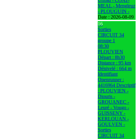
Urfold - COAT-
MEAL - Mengleuz
- PLOUGUIN -
Date :
2026-08-09
16
Sorties
CIRCUIT 34
groupe 1
08:30
PLOUVIEN
Départ : 8h30
Distance : 95 km
Dénivelé : 664 m
Identifiant
Openrunner :
4416964 Descriptif
: PLOUVIEN -
Diouris -
GROUANEC -
Leuré - Vougo -
GUISSENY -
KERLOUAN -
GOULVEN -
Sorties
CIRCUIT 34