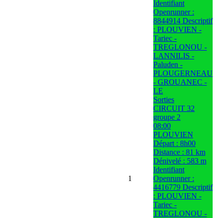
Identifiant
Openrunner :
8844914 Descriptif
: PLOUVIEN -
Tariec -
TREGLONOU -
LANNILIS -
Paluden -
PLOUGERNEAU
- GROUANEC -
LE
Sorties
CIRCUIT 32
groupe 2
08:00
PLOUVIEN
Départ : 8h00
Distance : 81 km
Dénivelé : 583 m
Identifiant
1
Openrunner :
4416779 Descriptif
: PLOUVIEN -
Tariec -
TREGLONOU -