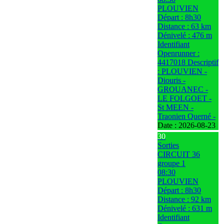
PLOUVIEN
Départ : 8h30
Distance : 63 km
Dénivelé : 476 m
Identifiant
Openrunner :
4417018 Descriptif
: PLOUVIEN -
Diouris -
GROUANEC -
LE FOLGOET -
St MEEN -
Traonien Querné -
Date :
2026-08-23
30
Sorties
CIRCUIT 36
groupe 1
08:30
PLOUVIEN
Départ : 8h30
Distance : 92 km
Dénivelé : 631 m
Identifiant