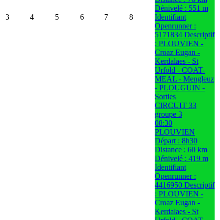
Dénivelé : 551 m
3
4
5
6
7
8
Identifiant
Openrunner :
5171834 Descriptif
: PLOUVIEN -
Croaz Eugan -
Kerdalaes - St
Urfold - COAT-
MEAL - Mengleuz
- PLOUGUIN -
Sorties
CIRCUIT 33
groupe 3
08:30
PLOUVIEN
Départ : 8h30
Distance : 60 km
Dénivelé : 419 m
Identifiant
Openrunner :
4416950 Descriptif
: PLOUVIEN -
Croaz Eugan -
Kerdalaes - St