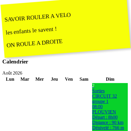
SAVOIR ROULER A VELO
les enfants le savent !
ON ROULE A DROITE
Calendrier
Août 2026
Lun
Mar
Mer
Jeu
Ven
Sam
Dim
2
Sorties
CIRCUIT 32
groupe 1
08:00
PLOUVIEN
Départ : 8h00
Distance : 90 km
Dénivelé : 766 m