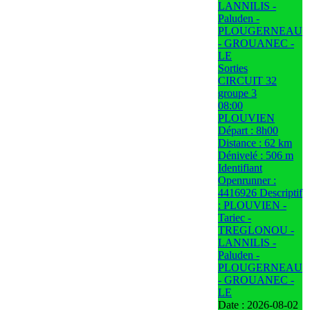
LANNILIS -
Paluden -
PLOUGERNEAU
- GROUANEC -
LE
Sorties
CIRCUIT 32
groupe 3
08:00
PLOUVIEN
Départ : 8h00
Distance : 62 km
Dénivelé : 506 m
Identifiant
Openrunner :
4416926 Descriptif
: PLOUVIEN -
Tariec -
TREGLONOU -
LANNILIS -
Paluden -
PLOUGERNEAU
- GROUANEC -
LE
Date :
2026-08-02