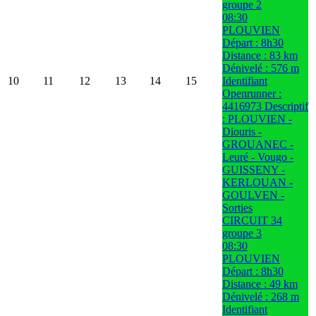
groupe 2
08:30
PLOUVIEN
Départ : 8h30
Distance : 83 km
Dénivelé : 576 m
10
11
12
13
14
15
Identifiant
Openrunner :
4416973 Descriptif
: PLOUVIEN -
Diouris -
GROUANEC -
Leuré - Vougo -
GUISSENY -
KERLOUAN -
GOULVEN -
Sorties
CIRCUIT 34
groupe 3
08:30
PLOUVIEN
Départ : 8h30
Distance : 49 km
Dénivelé : 268 m
Identifiant