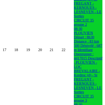
FREGANT -
KERNOUES -
LESNEVEN - LE
Sorties
CIRCUIT 35
groupe 2
08:30
PLOUVIEN
Départ : 8h30
Distance : 83 km
500 Dénivelé : 687
17
18
19
20
21
22
m Identifiant
Openrunner :
4417015 Descriptif
: PLOUVIEN -
LOC
BREVALAIRE -
Kerdroc (d) - St
FREGANT -
KERNOUES -
LESNEVEN - LE
Sorties
CIRCUIT 35
groupe 3
08:30