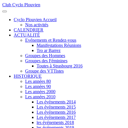
Club Cyclo Plouvien
précédente
précédent
suivante
suivant
Cyclo Plouvien Accueil
Nos activités
CALENDRIER
ACTUALITÉ
Evénements et Rendez-vous
Manifestations Réunions
Tro ar Barrez
Groupes des Hommes
Groupes des Féminines
Toutes à Strasbourg 2016
Groupe des VTTistes
HISTORIQUE
Les années 80
Les années 90
Les années 2000
Les années 2010
Les événements 2014
Les événements 2015
Les événements 2016
Les événements 2017
les événements 2018
les événements 2019