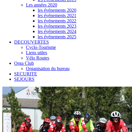
Les années 2020
les événements 2020
les événements 2021
les événements 2022
les événements 2023
les événements 2024
les événements 2025
DECOUVERTES
Cyclo-Tourisme
Liens utiles
Vélo Routes
Orga Club
Organisation du bureau
SECURITE
SEJOURS