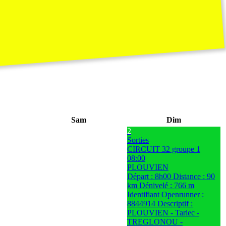
Sam
Dim
2
Sorties
CIRCUIT 32 groupe 1
08:00
PLOUVIEN
Départ : 8h00 Distance : 90
km Dénivelé : 766 m
Identifiant Openrunner :
8844914 Descriptif :
PLOUVIEN - Tariec -
TREGLONOU -