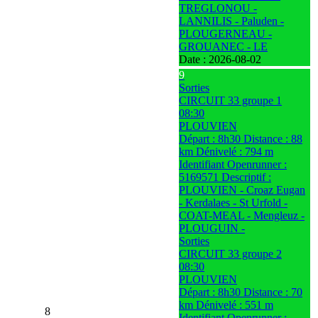
TREGLONOU -
LANNILIS - Paluden -
PLOUGERNEAU -
GROUANEC - LE
Date :
2026-08-02
9
Sorties
CIRCUIT 33 groupe 1
08:30
PLOUVIEN
Départ : 8h30 Distance : 88
km Dénivelé : 794 m
Identifiant Openrunner :
5169571 Descriptif :
PLOUVIEN - Croaz Eugan
- Kerdalaes - St Urfold -
COAT-MEAL - Mengleuz -
PLOUGUIN -
Sorties
CIRCUIT 33 groupe 2
08:30
PLOUVIEN
Départ : 8h30 Distance : 70
km Dénivelé : 551 m
8
Identifiant Openrunner :