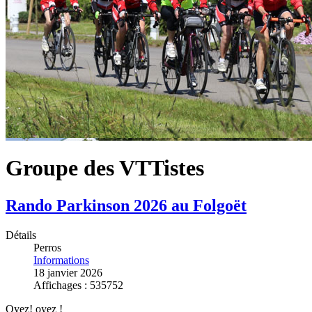
Groupe des VTTistes
Rando Parkinson 2026 au Folgoët
Détails
Perros
Informations
18 janvier 2026
Affichages : 535752
Oyez! oyez !