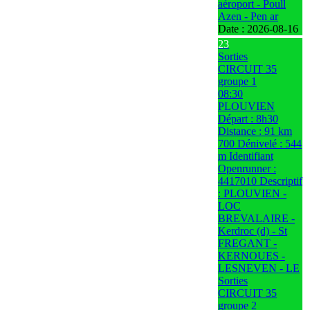
aéroport - Poull
Azen - Pen ar
Date :
2026-08-16
23
Sorties
CIRCUIT 35
groupe 1
08:30
PLOUVIEN
Départ : 8h30
Distance : 91 km
700 Dénivelé : 544
m Identifiant
Openrunner :
4417010 Descriptif
: PLOUVIEN -
LOC
BREVALAIRE -
Kerdroc (d) - St
FREGANT -
KERNOUES -
LESNEVEN - LE
Sorties
CIRCUIT 35
groupe 2