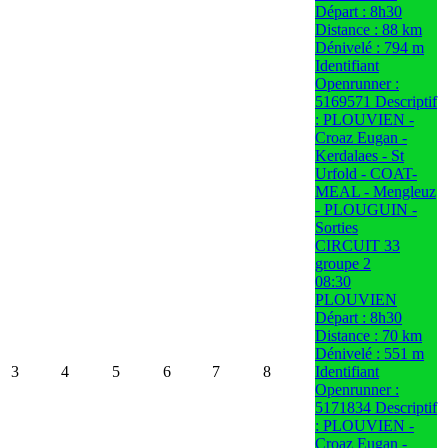
Départ : 8h30
Distance : 88 km
Dénivelé : 794 m
Identifiant
Openrunner :
5169571 Descriptif
: PLOUVIEN -
Croaz Eugan -
Kerdalaes - St
Urfold - COAT-
MEAL - Mengleuz
- PLOUGUIN -
Sorties
CIRCUIT 33
groupe 2
08:30
PLOUVIEN
Départ : 8h30
Distance : 70 km
Dénivelé : 551 m
3
4
5
6
7
8
Identifiant
Openrunner :
5171834 Descriptif
: PLOUVIEN -
Croaz Eugan -