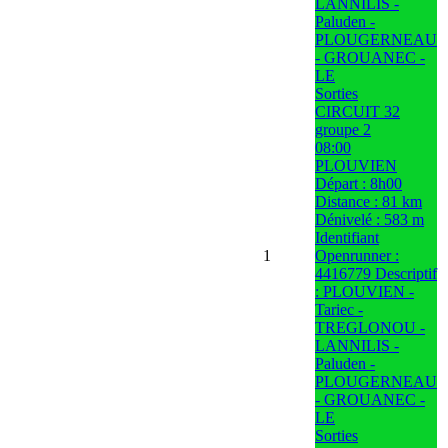
LANNILIS -
Paluden -
PLOUGERNEAU
- GROUANEC -
LE
Sorties
CIRCUIT 32
groupe 2
08:00
PLOUVIEN
Départ : 8h00
Distance : 81 km
Dénivelé : 583 m
Identifiant
1
Openrunner :
4416779 Descriptif
: PLOUVIEN -
Tariec -
TREGLONOU -
LANNILIS -
Paluden -
PLOUGERNEAU
- GROUANEC -
LE
Sorties