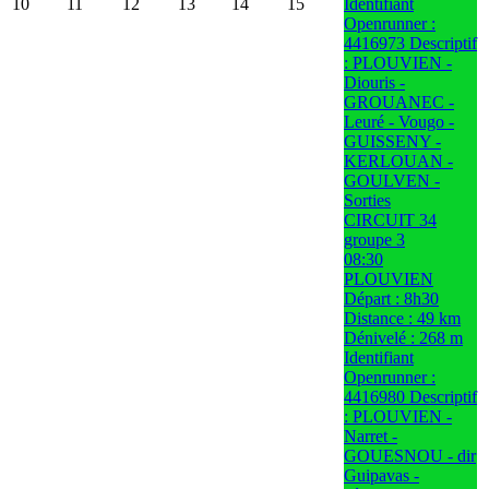
10
11
12
13
14
15
Identifiant
Openrunner :
4416973 Descriptif
: PLOUVIEN -
Diouris -
GROUANEC -
Leuré - Vougo -
GUISSENY -
KERLOUAN -
GOULVEN -
Sorties
CIRCUIT 34
groupe 3
08:30
PLOUVIEN
Départ : 8h30
Distance : 49 km
Dénivelé : 268 m
Identifiant
Openrunner :
4416980 Descriptif
: PLOUVIEN -
Narret -
GOUESNOU - dir
Guipavas -