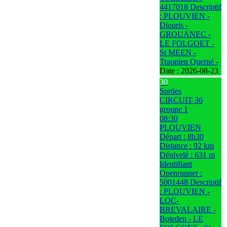
4417018 Descriptif
: PLOUVIEN -
Diouris -
GROUANEC -
LE FOLGOET -
St MEEN -
Traonien Querné -
Date :
2026-08-23
30
Sorties
CIRCUIT 36
groupe 1
08:30
PLOUVIEN
Départ : 8h30
Distance : 92 km
Dénivelé : 631 m
Identifiant
Openrunner :
5001448 Descriptif
: PLOUVIEN -
LOC-
BREVALAIRE -
Boteden - LE