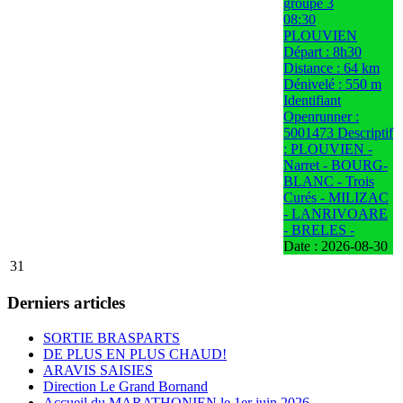
groupe 3
08:30
PLOUVIEN
Départ : 8h30
Distance : 64 km
Dénivelé : 550 m
Identifiant
Openrunner :
5001473 Descriptif
: PLOUVIEN -
Narret - BOURG-
BLANC - Trois
Curés - MILIZAC
- LANRIVOARE
- BRELES -
Date :
2026-08-30
31
Derniers articles
SORTIE BRASPARTS
DE PLUS EN PLUS CHAUD!
ARAVIS SAISIES
Direction Le Grand Bornand
Accueil du MARATHONIEN le 1er juin 2026