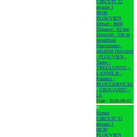
CIRCUIT 32
groupe 3
08:00
PLOUVIEN
Départ : 8h00
Distance : 62 km
Dénivelé : 506 m
Identifiant
Openrunner :
4416926 Descriptif
: PLOUVIEN -
Tariec -
TREGLONOU -
LANNILIS -
Paluden -
PLOUGERNEAU
- GROUANEC -
LE
Date :
2026-08-02
9
Sorties
CIRCUIT 33
groupe 1
08:30
PLOUVIEN