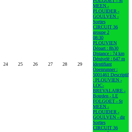
FOLGOET - St
MEEN -
PLOUIDER -
GOULVEN -
Sorties
CIRCUIT 36
groupe 2
08:30
PLOUVIEN
Départ : 8h30
Distance : 74 km
Dénivelé : 647 m
24
25
26
27
28
29
Identifiant
Openrunner :
5001461 Descriptif
: PLOUVIEN -
LOC-
BREVALAIRE -
Boteden - LE
FOLGOET - St
MEEN -
PLOUIDER -
GOULVEN - dir
Sorties
CIRCUIT 36