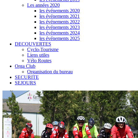
Les années 2020
les événements 2020
les événements 2021
les événements 2022
les événements 2023
les événements 2024
les événements 2025
DECOUVERTES
Cyclo-Tourisme
Liens utiles
Vélo Routes
Orga Club
Organisation du bureau
SECURITE
SEJOURS