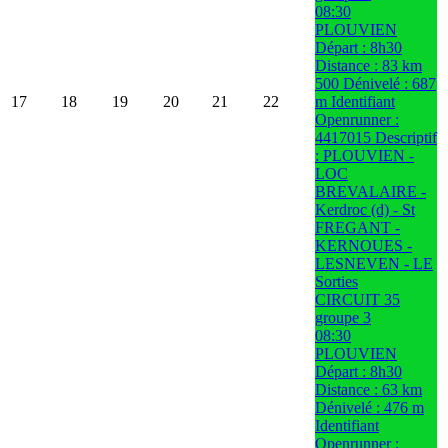
08:30
PLOUVIEN
Départ : 8h30
Distance : 83 km
500 Dénivelé : 687
17
18
19
20
21
22
m Identifiant
Openrunner :
4417015 Descriptif
: PLOUVIEN -
LOC
BREVALAIRE -
Kerdroc (d) - St
FREGANT -
KERNOUES -
LESNEVEN - LE
Sorties
CIRCUIT 35
groupe 3
08:30
PLOUVIEN
Départ : 8h30
Distance : 63 km
Dénivelé : 476 m
Identifiant
Openrunner :