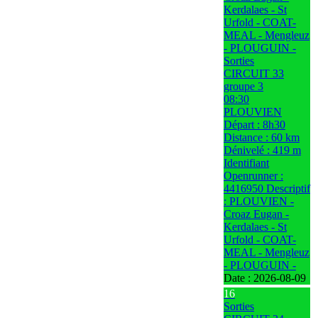
Kerdalaes - St
Urfold - COAT-
MEAL - Mengleuz
- PLOUGUIN -
Sorties
CIRCUIT 33
groupe 3
08:30
PLOUVIEN
Départ : 8h30
Distance : 60 km
Dénivelé : 419 m
Identifiant
Openrunner :
4416950 Descriptif
: PLOUVIEN -
Croaz Eugan -
Kerdalaes - St
Urfold - COAT-
MEAL - Mengleuz
- PLOUGUIN -
Date :
2026-08-09
16
Sorties