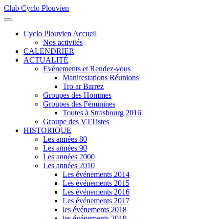
Club Cyclo Plouvien
précédente
précédent
suivante
suivant
Cyclo Plouvien Accueil
Nos activités
CALENDRIER
ACTUALITÉ
Evénements et Rendez-vous
Manifestations Réunions
Tro ar Barrez
Groupes des Hommes
Groupes des Féminines
Toutes à Strasbourg 2016
Groupe des VTTistes
HISTORIQUE
Les années 80
Les années 90
Les années 2000
Les années 2010
Les événements 2014
Les événements 2015
Les événements 2016
Les événements 2017
les événements 2018
les événements 2019