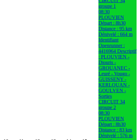
CIRCUIT 34
groupe 1
08:30
PLOUVIEN
Départ : 8h30
Distance : 95 km
Dénivelé : 664 m
Identifiant
Openrunner :
4416964 Descriptif
: PLOUVIEN -
Diouris -
GROUANEC -
Leuré - Vougo -
GUISSENY -
KERLOUAN -
GOULVEN -
Sorties
CIRCUIT 34
groupe 2
08:30
PLOUVIEN
Départ : 8h30
Distance : 83 km
Dénivelé : 576 m