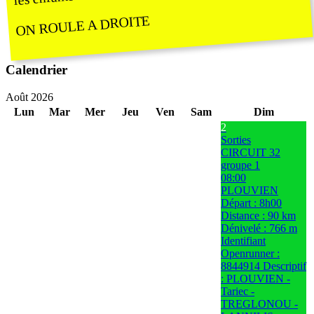
ON ROULE A DROITE
Calendrier
Août 2026
Lun
Mar
Mer
Jeu
Ven
Sam
Dim
2
Sorties
CIRCUIT 32
groupe 1
08:00
PLOUVIEN
Départ : 8h00
Distance : 90 km
Dénivelé : 766 m
Identifiant
Openrunner :
8844914 Descriptif
: PLOUVIEN -
Tariec -
TREGLONOU -