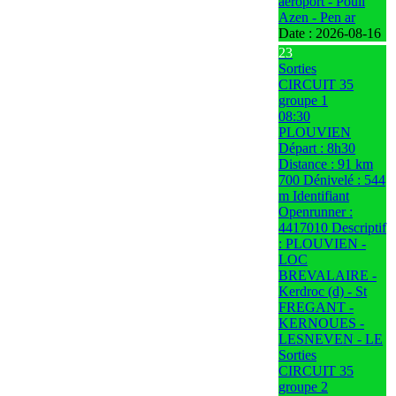
aéroport - Poull
Azen - Pen ar
Date :
2026-08-16
23
Sorties
CIRCUIT 35
groupe 1
08:30
PLOUVIEN
Départ : 8h30
Distance : 91 km
700 Dénivelé : 544
m Identifiant
Openrunner :
4417010 Descriptif
: PLOUVIEN -
LOC
BREVALAIRE -
Kerdroc (d) - St
FREGANT -
KERNOUES -
LESNEVEN - LE
Sorties
CIRCUIT 35
groupe 2