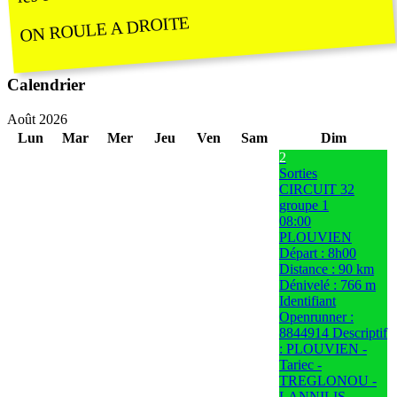
ON ROULE A DROITE
Calendrier
Août 2026
Lun
Mar
Mer
Jeu
Ven
Sam
Dim
2
Sorties
CIRCUIT 32
groupe 1
08:00
PLOUVIEN
Départ : 8h00
Distance : 90 km
Dénivelé : 766 m
Identifiant
Openrunner :
8844914 Descriptif
: PLOUVIEN -
Tariec -
TREGLONOU -
LANNILIS -