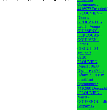
Openrunner :
4416973 Descriptif
: PLOUVIEN -
Diouris -
GROUANEC -
Leuré - Vougo -
GUISSENY -
KERLOUAN -
GOULVEN -
Sorties
CIRCUIT 34
groupe 3
08:30
PLOUVIEN
Départ : 8h30
Distance : 49 km
Dénivelé : 268 m
Identifiant
Openrunner :
4416980 Descriptif
: PLOUVIEN -
Narret -
GOUESNOU - dir
Guipavas -