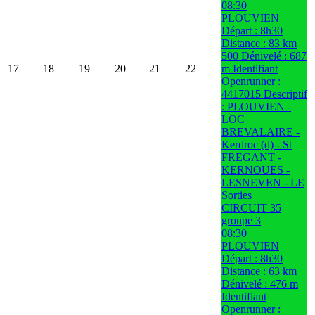
08:30
PLOUVIEN
Départ : 8h30
Distance : 83 km
500 Dénivelé : 687
17
18
19
20
21
22
m Identifiant
Openrunner :
4417015 Descriptif
: PLOUVIEN -
LOC
BREVALAIRE -
Kerdroc (d) - St
FREGANT -
KERNOUES -
LESNEVEN - LE
Sorties
CIRCUIT 35
groupe 3
08:30
PLOUVIEN
Départ : 8h30
Distance : 63 km
Dénivelé : 476 m
Identifiant
Openrunner :