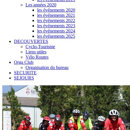
Les années 2020
les événements 2020
les événements 2021
les événements 2022
les événements 2023
les événements 2024
les événements 2025
DECOUVERTES
Cyclo-Tourisme
Liens utiles
Vélo Routes
Orga Club
Organisation du bureau
SECURITE
SEJOURS