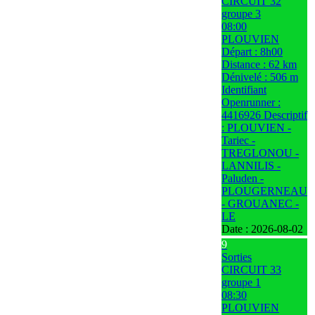
CIRCUIT 32
groupe 3
08:00
PLOUVIEN
Départ : 8h00
Distance : 62 km
Dénivelé : 506 m
Identifiant
Openrunner :
4416926 Descriptif
: PLOUVIEN -
Tariec -
TREGLONOU -
LANNILIS -
Paluden -
PLOUGERNEAU
- GROUANEC -
LE
Date :
2026-08-02
9
Sorties
CIRCUIT 33
groupe 1
08:30
PLOUVIEN