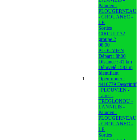
Paluden -
PLOUGERNEAU
- GROUANEC -
LE
Sorties
CIRCUIT 32
groupe 2
08:00
PLOUVIEN
Départ : 8h00
Distance : 81 km
Dénivelé : 583 m
Identifiant
1
Openrunner :
4416779 Descriptif
: PLOUVIEN -
Tariec -
TREGLONOU -
LANNILIS -
Paluden -
PLOUGERNEAU
- GROUANEC -
LE
Sorties