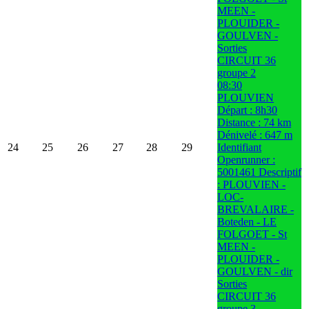
MEEN -
PLOUIDER -
GOULVEN -
Sorties
CIRCUIT 36
groupe 2
08:30
PLOUVIEN
Départ : 8h30
Distance : 74 km
Dénivelé : 647 m
24
25
26
27
28
29
Identifiant
Openrunner :
5001461 Descriptif
: PLOUVIEN -
LOC-
BREVALAIRE -
Boteden - LE
FOLGOET - St
MEEN -
PLOUIDER -
GOULVEN - dir
Sorties
CIRCUIT 36
groupe 3