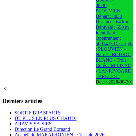
08:30
PLOUVIEN
Départ : 8h30
Distance : 64 km
Dénivelé : 550 m
Identifiant
Openrunner :
5001473 Descriptif
: PLOUVIEN -
Narret - BOURG-
BLANC - Trois
Curés - MILIZAC
- LANRIVOARE
- BRELES -
Date :
2026-08-30
31
Derniers articles
SORTIE BRASPARTS
DE PLUS EN PLUS CHAUD!
ARAVIS SAISIES
Direction Le Grand Bornand
Accueil du MARATHONIEN le 1er juin 2026