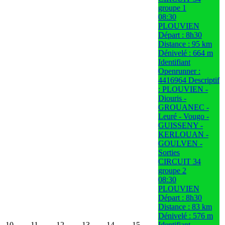
groupe 1
08:30
PLOUVIEN
Départ : 8h30
Distance : 95 km
Dénivelé : 664 m
Identifiant
Openrunner :
4416964 Descriptif
: PLOUVIEN -
Diouris -
GROUANEC -
Leuré - Vougo -
GUISSENY -
KERLOUAN -
GOULVEN -
Sorties
CIRCUIT 34
groupe 2
08:30
PLOUVIEN
Départ : 8h30
Distance : 83 km
Dénivelé : 576 m
10
11
12
13
14
15
Identifiant