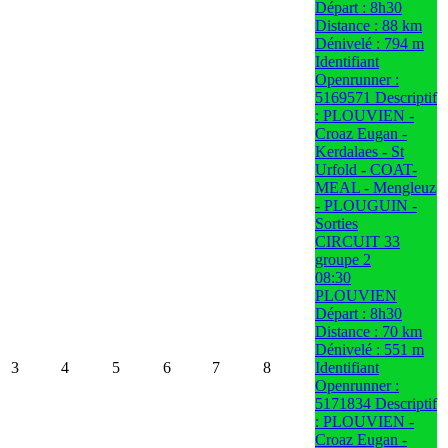
Départ : 8h30
Distance : 88 km
Dénivelé : 794 m
Identifiant
Openrunner :
5169571 Descriptif
: PLOUVIEN -
Croaz Eugan -
Kerdalaes - St
Urfold - COAT-
MEAL - Mengleuz
- PLOUGUIN -
Sorties
CIRCUIT 33
groupe 2
08:30
PLOUVIEN
Départ : 8h30
Distance : 70 km
Dénivelé : 551 m
3
4
5
6
7
8
Identifiant
Openrunner :
5171834 Descriptif
: PLOUVIEN -
Croaz Eugan -