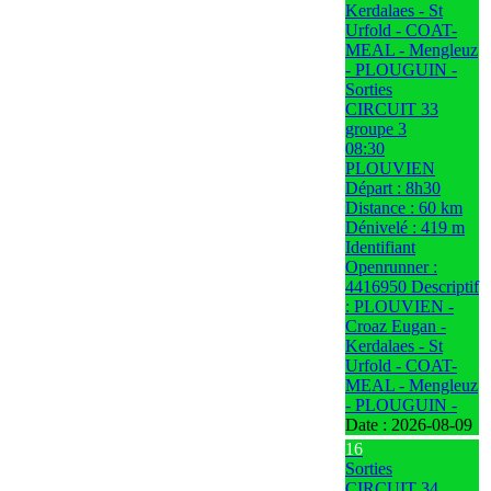
Kerdalaes - St
Urfold - COAT-
MEAL - Mengleuz
- PLOUGUIN -
Sorties
CIRCUIT 33
groupe 3
08:30
PLOUVIEN
Départ : 8h30
Distance : 60 km
Dénivelé : 419 m
Identifiant
Openrunner :
4416950 Descriptif
: PLOUVIEN -
Croaz Eugan -
Kerdalaes - St
Urfold - COAT-
MEAL - Mengleuz
- PLOUGUIN -
Date :
2026-08-09
16
Sorties
CIRCUIT 34