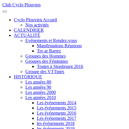
Club Cyclo Plouvien
précédente
précédent
suivante
suivant
Cyclo Plouvien Accueil
Nos activités
CALENDRIER
ACTUALITÉ
Evénements et Rendez-vous
Manifestations Réunions
Tro ar Barrez
Groupes des Hommes
Groupes des Féminines
Toutes à Strasbourg 2016
Groupe des VTTistes
HISTORIQUE
Les années 80
Les années 90
Les années 2000
Les années 2010
Les événements 2014
Les événements 2015
Les événements 2016
Les événements 2017
les événements 2018
les événements 2019