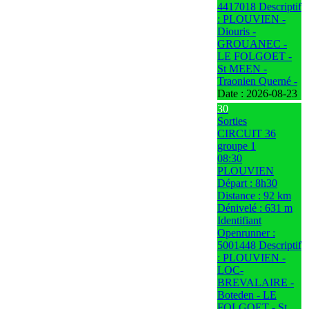
4417018 Descriptif
: PLOUVIEN -
Diouris -
GROUANEC -
LE FOLGOET -
St MEEN -
Traonien Querné -
Date :
2026-08-23
30
Sorties
CIRCUIT 36
groupe 1
08:30
PLOUVIEN
Départ : 8h30
Distance : 92 km
Dénivelé : 631 m
Identifiant
Openrunner :
5001448 Descriptif
: PLOUVIEN -
LOC-
BREVALAIRE -
Boteden - LE
FOLGOET - St