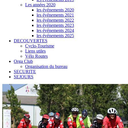
Les années 2020
les événements 2020
les événements 2021
les événements 2022
les événements 2023
les événements 2024
les événements 2025
DECOUVERTES
Cyclo-Tourisme
Liens utiles
Vélo Routes
Orga Club
Organisation du bureau
SECURITE
SEJOURS