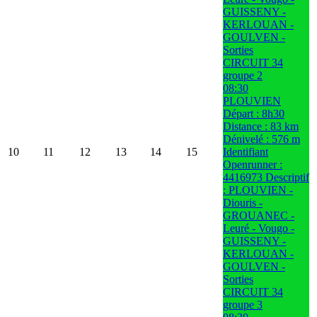
GUISSENY -
KERLOUAN -
GOULVEN -
Sorties
CIRCUIT 34
groupe 2
08:30
PLOUVIEN
Départ : 8h30
Distance : 83 km
Dénivelé : 576 m
10
11
12
13
14
15
Identifiant
Openrunner :
4416973 Descriptif
: PLOUVIEN -
Diouris -
GROUANEC -
Leuré - Vougo -
GUISSENY -
KERLOUAN -
GOULVEN -
Sorties
CIRCUIT 34
groupe 3