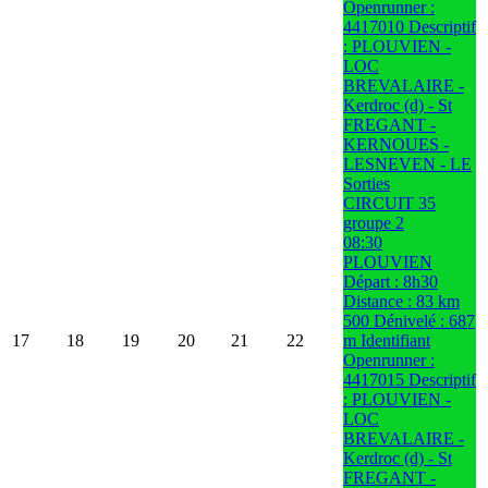
Openrunner :
4417010 Descriptif
: PLOUVIEN -
LOC
BREVALAIRE -
Kerdroc (d) - St
FREGANT -
KERNOUES -
LESNEVEN - LE
Sorties
CIRCUIT 35
groupe 2
08:30
PLOUVIEN
Départ : 8h30
Distance : 83 km
500 Dénivelé : 687
17
18
19
20
21
22
m Identifiant
Openrunner :
4417015 Descriptif
: PLOUVIEN -
LOC
BREVALAIRE -
Kerdroc (d) - St
FREGANT -