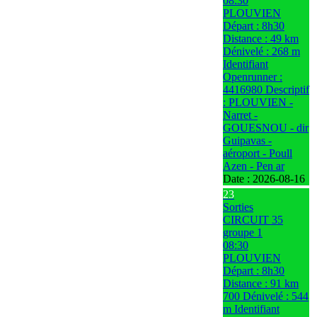
08:30
PLOUVIEN
Départ : 8h30
Distance : 49 km
Dénivelé : 268 m
Identifiant
Openrunner :
4416980 Descriptif
: PLOUVIEN -
Narret -
GOUESNOU - dir
Guipavas -
aéroport - Poull
Azen - Pen ar
Date :
2026-08-16
23
Sorties
CIRCUIT 35
groupe 1
08:30
PLOUVIEN
Départ : 8h30
Distance : 91 km
700 Dénivelé : 544
m Identifiant