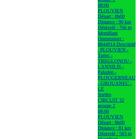
08:00
PLOUVIEN
Départ : 8h00
Distance : 90 km
Dénivelé : 766 m
Identifiant
Openrunner :
8844914 Descriptif
: PLOUVIEN -
Tariec -
TREGLONOU -
LANNILIS -
Paluden -
PLOUGERNEAU
- GROUANEC -
LE
Sorties
CIRCUIT 32
groupe 2
08:00
PLOUVIEN
Départ : 8h00
Distance : 81 km
Dénivelé : 583 m