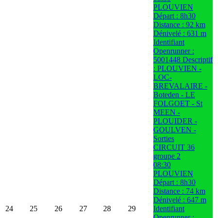
PLOUVIEN
Départ : 8h30
Distance : 92 km
Dénivelé : 631 m
Identifiant
Openrunner :
5001448 Descriptif
: PLOUVIEN -
LOC-
BREVALAIRE -
Boteden - LE
FOLGOET - St
MEEN -
PLOUIDER -
GOULVEN -
Sorties
CIRCUIT 36
groupe 2
08:30
PLOUVIEN
Départ : 8h30
Distance : 74 km
Dénivelé : 647 m
24
25
26
27
28
29
Identifiant
Openrunner :