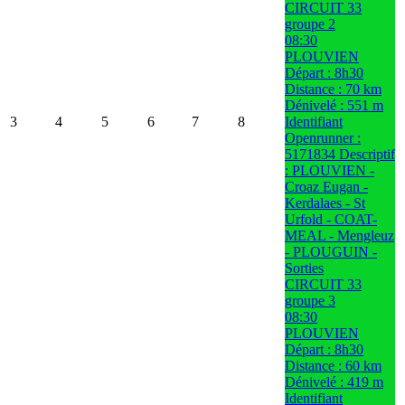
CIRCUIT 33
groupe 2
08:30
PLOUVIEN
Départ : 8h30
Distance : 70 km
Dénivelé : 551 m
3
4
5
6
7
8
Identifiant
Openrunner :
5171834 Descriptif
: PLOUVIEN -
Croaz Eugan -
Kerdalaes - St
Urfold - COAT-
MEAL - Mengleuz
- PLOUGUIN -
Sorties
CIRCUIT 33
groupe 3
08:30
PLOUVIEN
Départ : 8h30
Distance : 60 km
Dénivelé : 419 m
Identifiant