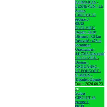
KERNOUES -
LESNEVEN - LE
Sorties
CIRCUIT 35
groupe 3
08:30
PLOUVIEN
Départ : 8h30
Distance : 63 km
Dénivelé : 476 m
Identifiant
Openrunner :
4417018 Descriptif
: PLOUVIEN -
Diouris -
GROUANEC -
LE FOLGOET -
St MEEN -
Traonien Querné -
Date :
2026-08-23
30
Sorties
CIRCUIT 36
groupe 1
08:30