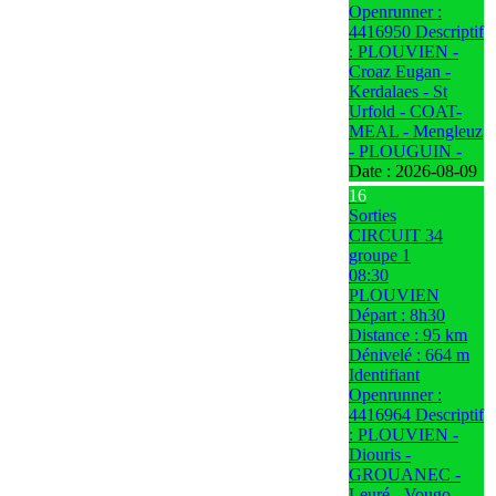
Openrunner :
4416950 Descriptif
: PLOUVIEN -
Croaz Eugan -
Kerdalaes - St
Urfold - COAT-
MEAL - Mengleuz
- PLOUGUIN -
Date :
2026-08-09
16
Sorties
CIRCUIT 34
groupe 1
08:30
PLOUVIEN
Départ : 8h30
Distance : 95 km
Dénivelé : 664 m
Identifiant
Openrunner :
4416964 Descriptif
: PLOUVIEN -
Diouris -
GROUANEC -
Leuré - Vougo -