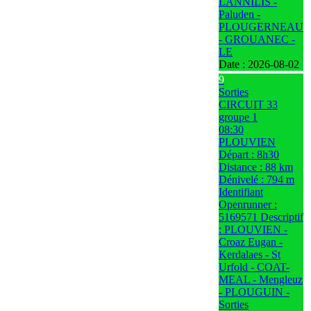
LANNILIS -
Paluden -
PLOUGERNEAU
- GROUANEC -
LE
Date :
2026-08-02
9
Sorties
CIRCUIT 33
groupe 1
08:30
PLOUVIEN
Départ : 8h30
Distance : 88 km
Dénivelé : 794 m
Identifiant
Openrunner :
5169571 Descriptif
: PLOUVIEN -
Croaz Eugan -
Kerdalaes - St
Urfold - COAT-
MEAL - Mengleuz
- PLOUGUIN -
Sorties