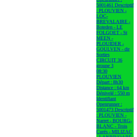
5001461 Descriptif
: PLOUVIEN -
LOC-
BREVALAIRE -
Boteden - LE
FOLGOET - St
MEEN -
PLOUIDER -
GOULVEN - dir
Sorties
CIRCUIT 36
groupe 3
08:30
PLOUVIEN
Départ : 8h30
Distance : 64 km
Dénivelé : 550 m
Identifiant
Openrunner :
5001473 Descriptif
: PLOUVIEN -
Narret - BOURG-
BLANC - Trois
Curés - MILIZAC