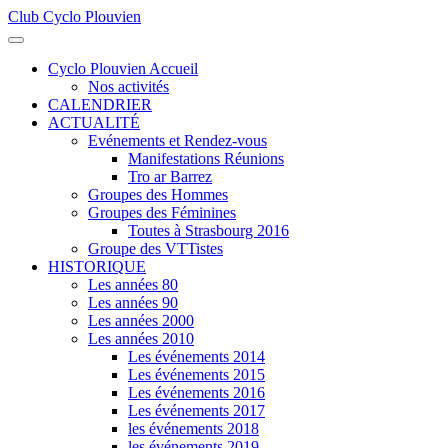
Club Cyclo Plouvien
précédente
précédent
suivante
suivant
Cyclo Plouvien Accueil
Nos activités
CALENDRIER
ACTUALITÉ
Evénements et Rendez-vous
Manifestations Réunions
Tro ar Barrez
Groupes des Hommes
Groupes des Féminines
Toutes à Strasbourg 2016
Groupe des VTTistes
HISTORIQUE
Les années 80
Les années 90
Les années 2000
Les années 2010
Les événements 2014
Les événements 2015
Les événements 2016
Les événements 2017
les événements 2018
les événements 2019