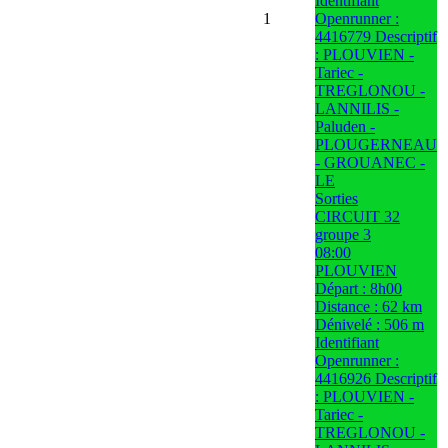
Identifiant
1
Openrunner :
4416779 Descriptif
: PLOUVIEN -
Tariec -
TREGLONOU -
LANNILIS -
Paluden -
PLOUGERNEAU
- GROUANEC -
LE
Sorties
CIRCUIT 32
groupe 3
08:00
PLOUVIEN
Départ : 8h00
Distance : 62 km
Dénivelé : 506 m
Identifiant
Openrunner :
4416926 Descriptif
: PLOUVIEN -
Tariec -
TREGLONOU -