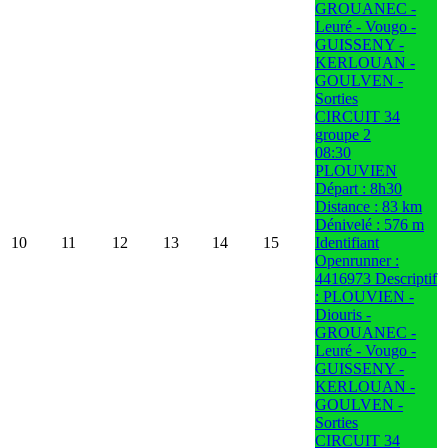
GROUANEC -
Leuré - Vougo -
GUISSENY -
KERLOUAN -
GOULVEN -
Sorties
CIRCUIT 34
groupe 2
08:30
PLOUVIEN
Départ : 8h30
Distance : 83 km
Dénivelé : 576 m
10
11
12
13
14
15
Identifiant
Openrunner :
4416973 Descriptif
: PLOUVIEN -
Diouris -
GROUANEC -
Leuré - Vougo -
GUISSENY -
KERLOUAN -
GOULVEN -
Sorties
CIRCUIT 34