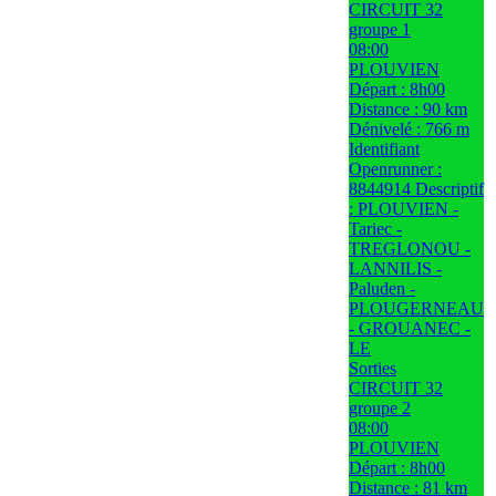
CIRCUIT 32
groupe 1
08:00
PLOUVIEN
Départ : 8h00
Distance : 90 km
Dénivelé : 766 m
Identifiant
Openrunner :
8844914 Descriptif
: PLOUVIEN -
Tariec -
TREGLONOU -
LANNILIS -
Paluden -
PLOUGERNEAU
- GROUANEC -
LE
Sorties
CIRCUIT 32
groupe 2
08:00
PLOUVIEN
Départ : 8h00
Distance : 81 km