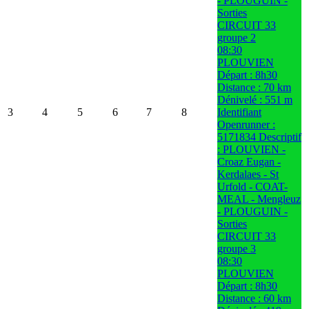
- PLOUGUIN -
Sorties
CIRCUIT 33
groupe 2
08:30
PLOUVIEN
Départ : 8h30
Distance : 70 km
Dénivelé : 551 m
3
4
5
6
7
8
Identifiant
Openrunner :
5171834 Descriptif
: PLOUVIEN -
Croaz Eugan -
Kerdalaes - St
Urfold - COAT-
MEAL - Mengleuz
- PLOUGUIN -
Sorties
CIRCUIT 33
groupe 3
08:30
PLOUVIEN
Départ : 8h30
Distance : 60 km