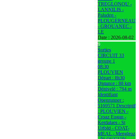
TREGLONOU -
LANNILIS -
Paluden -
PLOUGERNEAU
- GROUANEC -
LE
Date :
2026-08-02
9
Sorties
CIRCUIT 33
groupe 1
08:30
PLOUVIEN
Départ : 8h30
Distance : 88 km
Dénivelé : 794 m
Identifiant
Openrunner :
5169571 Descriptif
: PLOUVIEN -
Croaz Eugan -
Kerdalaes - St
Urfold - COAT-
MEAL - Mengleuz