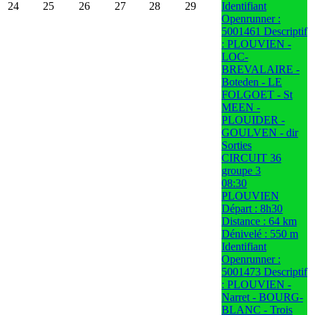
24
25
26
27
28
29
Identifiant
Openrunner :
5001461 Descriptif
: PLOUVIEN -
LOC-
BREVALAIRE -
Boteden - LE
FOLGOET - St
MEEN -
PLOUIDER -
GOULVEN - dir
Sorties
CIRCUIT 36
groupe 3
08:30
PLOUVIEN
Départ : 8h30
Distance : 64 km
Dénivelé : 550 m
Identifiant
Openrunner :
5001473 Descriptif
: PLOUVIEN -
Narret - BOURG-
BLANC - Trois