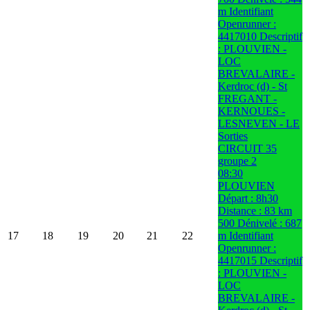
m Identifiant
Openrunner :
4417010 Descriptif
: PLOUVIEN -
LOC
BREVALAIRE -
Kerdroc (d) - St
FREGANT -
KERNOUES -
LESNEVEN - LE
Sorties
CIRCUIT 35
groupe 2
08:30
PLOUVIEN
Départ : 8h30
Distance : 83 km
500 Dénivelé : 687
17
18
19
20
21
22
m Identifiant
Openrunner :
4417015 Descriptif
: PLOUVIEN -
LOC
BREVALAIRE -