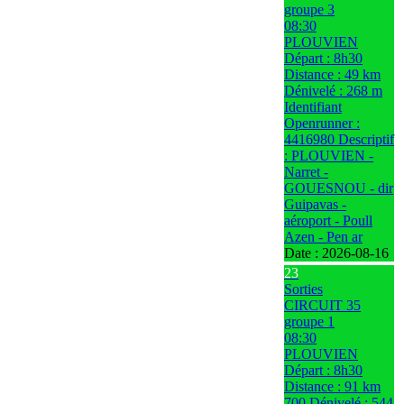
groupe 3
08:30
PLOUVIEN
Départ : 8h30
Distance : 49 km
Dénivelé : 268 m
Identifiant
Openrunner :
4416980 Descriptif
: PLOUVIEN -
Narret -
GOUESNOU - dir
Guipavas -
aéroport - Poull
Azen - Pen ar
Date :
2026-08-16
23
Sorties
CIRCUIT 35
groupe 1
08:30
PLOUVIEN
Départ : 8h30
Distance : 91 km
700 Dénivelé : 544