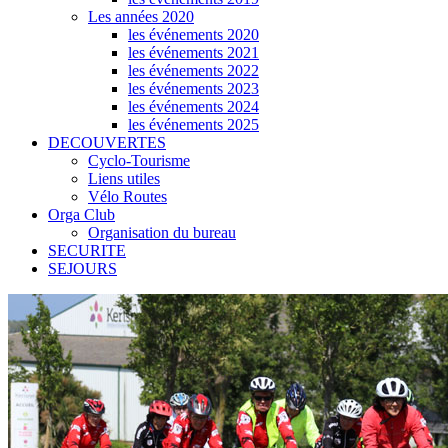
Les années 2020
les événements 2020
les événements 2021
les événements 2022
les événements 2023
les événements 2024
les événements 2025
DECOUVERTES
Cyclo-Tourisme
Liens utiles
Vélo Routes
Orga Club
Organisation du bureau
SECURITE
SEJOURS