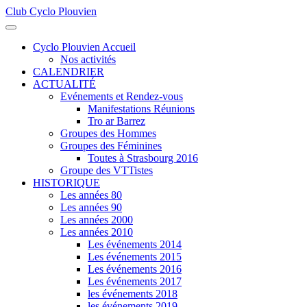
Club Cyclo Plouvien
précédente
précédent
suivante
suivant
Cyclo Plouvien Accueil
Nos activités
CALENDRIER
ACTUALITÉ
Evénements et Rendez-vous
Manifestations Réunions
Tro ar Barrez
Groupes des Hommes
Groupes des Féminines
Toutes à Strasbourg 2016
Groupe des VTTistes
HISTORIQUE
Les années 80
Les années 90
Les années 2000
Les années 2010
Les événements 2014
Les événements 2015
Les événements 2016
Les événements 2017
les événements 2018
les événements 2019