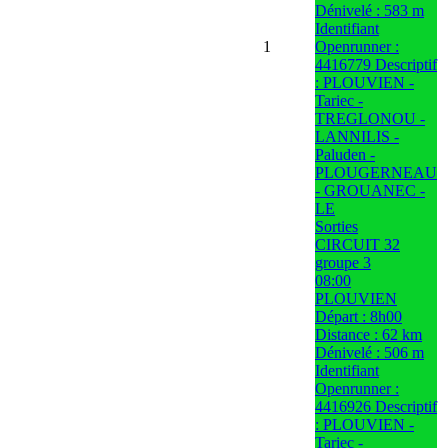
Dénivelé : 583 m
Identifiant
1
Openrunner :
4416779 Descriptif
: PLOUVIEN -
Tariec -
TREGLONOU -
LANNILIS -
Paluden -
PLOUGERNEAU
- GROUANEC -
LE
Sorties
CIRCUIT 32
groupe 3
08:00
PLOUVIEN
Départ : 8h00
Distance : 62 km
Dénivelé : 506 m
Identifiant
Openrunner :
4416926 Descriptif
: PLOUVIEN -
Tariec -