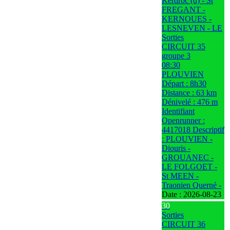
Kerdroc (d) - St
FREGANT -
KERNOUES -
LESNEVEN - LE
Sorties
CIRCUIT 35
groupe 3
08:30
PLOUVIEN
Départ : 8h30
Distance : 63 km
Dénivelé : 476 m
Identifiant
Openrunner :
4417018 Descriptif
: PLOUVIEN -
Diouris -
GROUANEC -
LE FOLGOET -
St MEEN -
Traonien Querné -
Date :
2026-08-23
30
Sorties
CIRCUIT 36