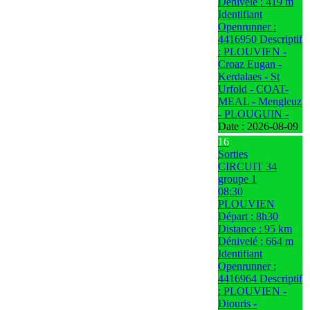
Dénivelé : 419 m
Identifiant
Openrunner :
4416950 Descriptif
: PLOUVIEN -
Croaz Eugan -
Kerdalaes - St
Urfold - COAT-
MEAL - Mengleuz
- PLOUGUIN -
Date :
2026-08-09
16
Sorties
CIRCUIT 34
groupe 1
08:30
PLOUVIEN
Départ : 8h30
Distance : 95 km
Dénivelé : 664 m
Identifiant
Openrunner :
4416964 Descriptif
: PLOUVIEN -
Diouris -