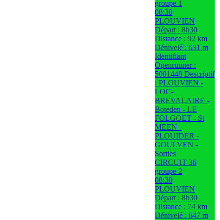
groupe 1
08:30
PLOUVIEN
Départ : 8h30
Distance : 92 km
Dénivelé : 631 m
Identifiant
Openrunner :
5001448 Descriptif
: PLOUVIEN -
LOC-
BREVALAIRE -
Boteden - LE
FOLGOET - St
MEEN -
PLOUIDER -
GOULVEN -
Sorties
CIRCUIT 36
groupe 2
08:30
PLOUVIEN
Départ : 8h30
Distance : 74 km
Dénivelé : 647 m