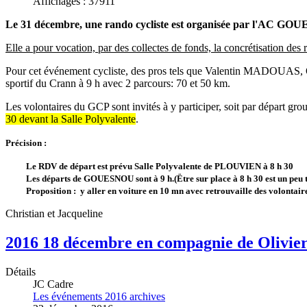
Affichages : 37911
Le 31 décembre, une rando cycliste est organisée par l'AC GOUE
Elle a pour vocation, par des collectes de fonds, la concrétisation des
Pour cet événement cycliste, des pros tels que Valentin MADOUAS,
sportif du Crann à 9 h avec 2 parcours: 70 et 50 km.
Les volontaires du GCP sont invités à y participer, soit par départ g
30 devant la Salle Polyvalente
.
Précision :
Le RDV de départ est prévu Salle Polyvalente de PLOUVIEN à 8 h 30
Les départs de GOUESNOU sont à 9 h.(Ëtre sur place à 8 h 30 est un peu t
Proposition : y aller en voiture en 10 mn avec retrouvaille des volonta
Christian et Jacqueline
2016 18 décembre en compagnie de Olivie
Détails
JC Cadre
Les événements 2016 archives