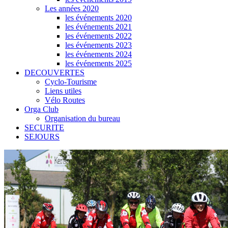
Les années 2020
les événements 2020
les événements 2021
les événements 2022
les événements 2023
les événements 2024
les événements 2025
DECOUVERTES
Cyclo-Tourisme
Liens utiles
Vélo Routes
Orga Club
Organisation du bureau
SECURITE
SEJOURS