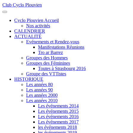
Club Cyclo Plouvien
précédente
précédent
suivante
suivant
Cyclo Plouvien Accueil
Nos activités
CALENDRIER
ACTUALITÉ
Evénements et Rendez-vous
Manifestations Réunions
Tro ar Barrez
Groupes des Hommes
Groupes des Féminines
Toutes à Strasbourg 2016
Groupe des VTTistes
HISTORIQUE
Les années 80
Les années 90
Les années 2000
Les années 2010
Les événements 2014
Les événements 2015
Les événements 2016
Les événements 2017
les événements 2018
les événements 2019