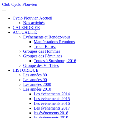
Club Cyclo Plouvien
précédente
précédent
suivante
suivant
Cyclo Plouvien Accueil
Nos activités
CALENDRIER
ACTUALITÉ
Evénements et Rendez-vous
Manifestations Réunions
Tro ar Barrez
Groupes des Hommes
Groupes des Féminines
Toutes à Strasbourg 2016
Groupe des VTTistes
HISTORIQUE
Les années 80
Les années 90
Les années 2000
Les années 2010
Les événements 2014
Les événements 2015
Les événements 2016
Les événements 2017
les événements 2018
les événements 2019