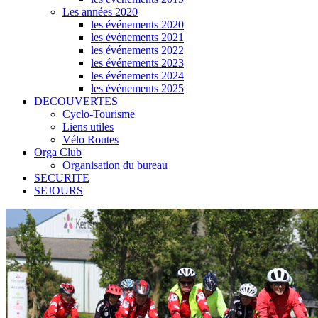
Les années 2020
les événements 2020
les événements 2021
les événements 2022
les événements 2023
les événements 2024
les événements 2025
DECOUVERTES
Cyclo-Tourisme
Liens utiles
Vélo Routes
Orga Club
Organisation du bureau
SECURITE
SEJOURS