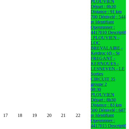
PLOUVIEN
Départ : 8h30
Distance : 91 km
700 Dénivelé : 544
m Identifiant
Openrunner :
4417010 Descriptif
: PLOUVIEN -
LOC
BREVALAIRE -
Kerdroc (d) - St
FREGANT -
KERNOUES -
LESNEVEN - LE
Sorties
CIRCUIT 35
groupe 2
08:30
PLOUVIEN
Départ : 8h30
Distance : 83 km
500 Dénivelé : 687
17
18
19
20
21
22
m Identifiant
Openrunner :
4417015 Descriptif