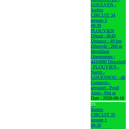
GOULVEN -
Sorties
CIRCUIT 34
groupe 3
08:30
PLOUVIEN
Départ : 8h30
Distance : 49 km
Dénivelé : 268 m
Identifiant
Openrunner :
4416980 Descriptif
: PLOUVIEN -
Narret -
GOUESNOU - dir
Guipavas -
aéroport - Poull
Azen - Pen ar
Date :
2026-08-16
23
Sorties
CIRCUIT 35
groupe 1
08:30