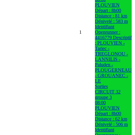
PLOUVIEN
Départ : 8h00
Distance : 81 km
Dénivelé : 583 m
Identifiant
1
Openrunner :
4416779 Descriptif
: PLOUVIEN -
Tariec -
TREGLONOU -
LANNILIS -
Paluden -
PLOUGERNEAU
- GROUANEC -
LE
Sorties
CIRCUIT 32
groupe 3
08:00
PLOUVIEN
Départ : 8h00
Distance : 62 km
Dénivelé : 506 m
Identifiant