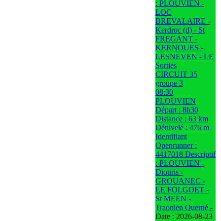
: PLOUVIEN -
LOC
BREVALAIRE -
Kerdroc (d) - St
FREGANT -
KERNOUES -
LESNEVEN - LE
Sorties
CIRCUIT 35
groupe 3
08:30
PLOUVIEN
Départ : 8h30
Distance : 63 km
Dénivelé : 476 m
Identifiant
Openrunner :
4417018 Descriptif
: PLOUVIEN -
Diouris -
GROUANEC -
LE FOLGOET -
St MEEN -
Traonien Querné -
Date :
2026-08-23