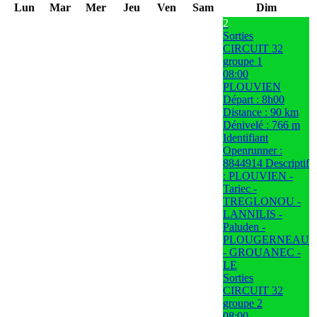
Lun
Mar
Mer
Jeu
Ven
Sam
Dim
2
Sorties
CIRCUIT 32
groupe 1
08:00
PLOUVIEN
Départ : 8h00
Distance : 90 km
Dénivelé : 766 m
Identifiant
Openrunner :
8844914 Descriptif
: PLOUVIEN -
Tariec -
TREGLONOU -
LANNILIS -
Paluden -
PLOUGERNEAU
- GROUANEC -
LE
Sorties
CIRCUIT 32
groupe 2
08:00