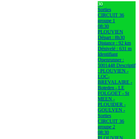
30
Sorties
CIRCUIT 36
groupe 1
08:30
PLOUVIEN
Départ : 8h30
Distance : 92 km
Dénivelé : 631 m
Identifiant
Openrunner :
5001448 Descriptif
: PLOUVIEN -
LOC-
BREVALAIRE -
Boteden - LE
FOLGOET - St
MEEN -
PLOUIDER -
GOULVEN -
Sorties
CIRCUIT 36
groupe 2
08:30
PLOUVIEN