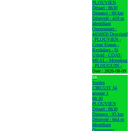
PLOUVIEN
Départ : 8h30
Distance : 60 km
Dénivelé : 419 m
Identifiant
Openrunner :
4416950 Descriptif
: PLOUVIEN -
Croaz Eugan -
Kerdalaes - St
Urfold - COAT-
MEAL - Mengleuz
- PLOUGUIN -
Date :
2026-08-09
16
Sorties
CIRCUIT 34
groupe 1
08:30
PLOUVIEN
Départ : 8h30
Distance : 95 km
Dénivelé : 664 m
Identifiant
Openrunner :