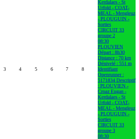
Kerdalaes - St
Urfold - COAT-
MEAL - Mengleuz
- PLOUGUIN -
Sorties
CIRCUIT 33
groupe 2
08:30
PLOUVIEN
Départ : 8h30
Distance : 70 km
Dénivelé : 551 m
3
4
5
6
7
8
Identifiant
Openrunner :
5171834 Descriptif
: PLOUVIEN -
Croaz Eugan -
Kerdalaes - St
Urfold - COAT-
MEAL - Mengleuz
- PLOUGUIN -
Sorties
CIRCUIT 33
groupe 3
08:30