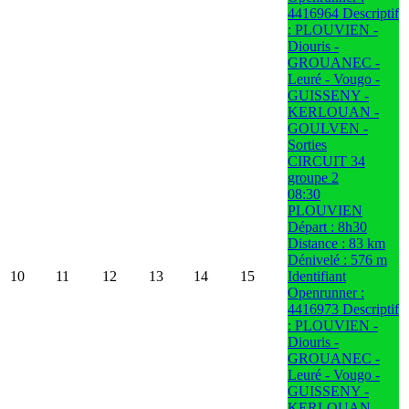
4416964 Descriptif
: PLOUVIEN -
Diouris -
GROUANEC -
Leuré - Vougo -
GUISSENY -
KERLOUAN -
GOULVEN -
Sorties
CIRCUIT 34
groupe 2
08:30
PLOUVIEN
Départ : 8h30
Distance : 83 km
Dénivelé : 576 m
10
11
12
13
14
15
Identifiant
Openrunner :
4416973 Descriptif
: PLOUVIEN -
Diouris -
GROUANEC -
Leuré - Vougo -
GUISSENY -
KERLOUAN -