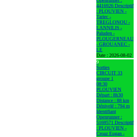
Openrunner :
4416926 Descriptif
: PLOUVIEN -
Tariec -
TREGLONOU -
LANNILIS -
Paluden -
PLOUGERNEAU
- GROUANEC -
LE
Date :
2026-08-02
9
Sorties
CIRCUIT 33
groupe 1
08:30
PLOUVIEN
Départ : 8h30
Distance : 88 km
Dénivelé : 794 m
Identifiant
Openrunner :
5169571 Descriptif
: PLOUVIEN -
Croaz Eugan -