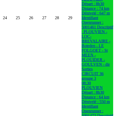
Départ : 8h30
Distance : 74 km
Dénivelé : 647 m
24
25
26
27
28
29
Identifiant
Openrunner :
5001461 Descriptif
: PLOUVIEN -
LOC-
BREVALAIRE -
Boteden - LE
FOLGOET - St
MEEN -
PLOUIDER -
GOULVEN - dir
Sorties
CIRCUIT 36
groupe 3
08:30
PLOUVIEN
Départ : 8h30
Distance : 64 km
Dénivelé : 550 m
Identifiant
Openrunner :
5001473 Descriptif