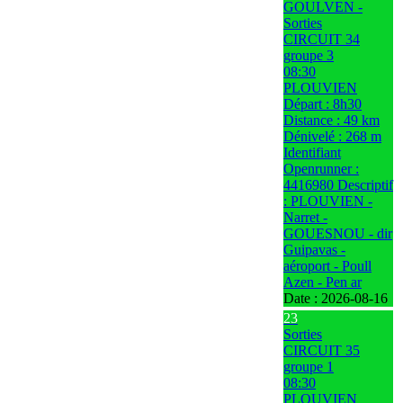
GOULVEN -
Sorties
CIRCUIT 34
groupe 3
08:30
PLOUVIEN
Départ : 8h30
Distance : 49 km
Dénivelé : 268 m
Identifiant
Openrunner :
4416980 Descriptif
: PLOUVIEN -
Narret -
GOUESNOU - dir
Guipavas -
aéroport - Poull
Azen - Pen ar
Date :
2026-08-16
23
Sorties
CIRCUIT 35
groupe 1
08:30
PLOUVIEN