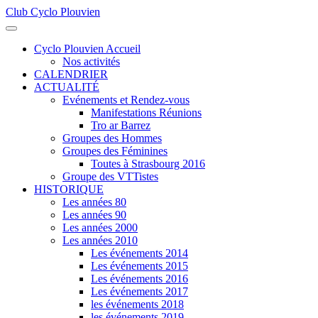
Club Cyclo Plouvien
précédente
précédent
suivante
suivant
Cyclo Plouvien Accueil
Nos activités
CALENDRIER
ACTUALITÉ
Evénements et Rendez-vous
Manifestations Réunions
Tro ar Barrez
Groupes des Hommes
Groupes des Féminines
Toutes à Strasbourg 2016
Groupe des VTTistes
HISTORIQUE
Les années 80
Les années 90
Les années 2000
Les années 2010
Les événements 2014
Les événements 2015
Les événements 2016
Les événements 2017
les événements 2018
les événements 2019