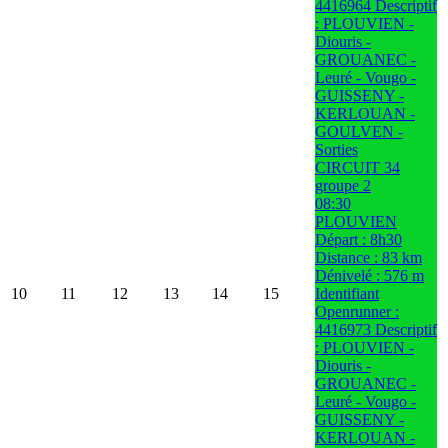
4416964 Descriptif
: PLOUVIEN -
Diouris -
GROUANEC -
Leuré - Vougo -
GUISSENY -
KERLOUAN -
GOULVEN -
Sorties
CIRCUIT 34
groupe 2
08:30
PLOUVIEN
Départ : 8h30
Distance : 83 km
Dénivelé : 576 m
10
11
12
13
14
15
Identifiant
Openrunner :
4416973 Descriptif
: PLOUVIEN -
Diouris -
GROUANEC -
Leuré - Vougo -
GUISSENY -
KERLOUAN -