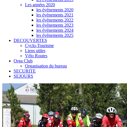
Les années 2020
les événements 2020
les événements 2021
les événements 2022
les événements 2023
les événements 2024
les événements 2025
DECOUVERTES
Cyclo-Tourisme
Liens utiles
Vélo Routes
Orga Club
Organisation du bureau
SECURITE
SEJOURS