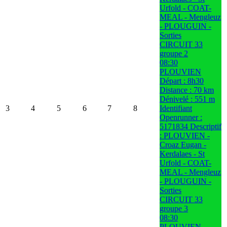
Urfold - COAT-
MEAL - Mengleuz
- PLOUGUIN -
Sorties
CIRCUIT 33
groupe 2
08:30
PLOUVIEN
Départ : 8h30
Distance : 70 km
Dénivelé : 551 m
3
4
5
6
7
8
Identifiant
Openrunner :
5171834 Descriptif
: PLOUVIEN -
Croaz Eugan -
Kerdalaes - St
Urfold - COAT-
MEAL - Mengleuz
- PLOUGUIN -
Sorties
CIRCUIT 33
groupe 3
08:30
PLOUVIEN