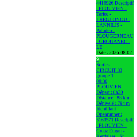
4416926 Descriptif
: PLOUVIEN -
Tariec -
TREGLONOU -
LANNILIS -
Paluden -
PLOUGERNEAU
- GROUANEC -
LE
Date :
2026-08-02
9
Sorties
CIRCUIT 33
groupe 1
08:30
PLOUVIEN
Départ : 8h30
Distance : 88 km
Dénivelé : 794 m
Identifiant
Openrunner :
5169571 Descriptif
: PLOUVIEN -
Croaz Eugan -
Kerdalaes - St