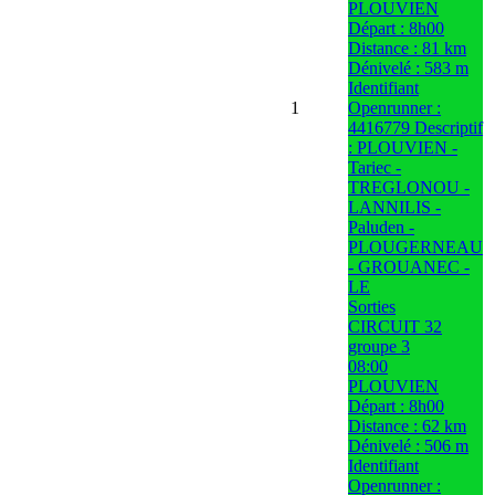
PLOUVIEN
Départ : 8h00
Distance : 81 km
Dénivelé : 583 m
Identifiant
1
Openrunner :
4416779 Descriptif
: PLOUVIEN -
Tariec -
TREGLONOU -
LANNILIS -
Paluden -
PLOUGERNEAU
- GROUANEC -
LE
Sorties
CIRCUIT 32
groupe 3
08:00
PLOUVIEN
Départ : 8h00
Distance : 62 km
Dénivelé : 506 m
Identifiant
Openrunner :