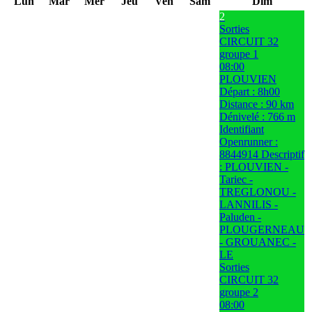
Lun
Mar
Mer
Jeu
Ven
Sam
Dim
2
Sorties
CIRCUIT 32
groupe 1
08:00
PLOUVIEN
Départ : 8h00
Distance : 90 km
Dénivelé : 766 m
Identifiant
Openrunner :
8844914 Descriptif
: PLOUVIEN -
Tariec -
TREGLONOU -
LANNILIS -
Paluden -
PLOUGERNEAU
- GROUANEC -
LE
Sorties
CIRCUIT 32
groupe 2
08:00