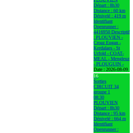
Départ : 8h30
Distance : 60 km
Dénivelé : 419 m
Identifiant
Openrunner :
4416950 Descriptif
: PLOUVIEN -
Croaz Eugan -
Kerdalaes - St
Urfold - COAT-
MEAL - Mengleuz
- PLOUGUIN -
Date :
2026-08-09
16
Sorties
CIRCUIT 34
groupe 1
08:30
PLOUVIEN
Départ : 8h30
Distance : 95 km
Dénivelé : 664 m
Identifiant
Openrunner :