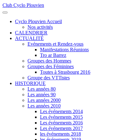
Club Cyclo Plouvien
précédente
précédent
suivante
suivant
Cyclo Plouvien Accueil
Nos activités
CALENDRIER
ACTUALITÉ
Evénements et Rendez-vous
Manifestations Réunions
Tro ar Barrez
Groupes des Hommes
Groupes des Féminines
Toutes à Strasbourg 2016
Groupe des VTTistes
HISTORIQUE
Les années 80
Les années 90
Les années 2000
Les années 2010
Les événements 2014
Les événements 2015
Les événements 2016
Les événements 2017
les événements 2018
les événements 2019