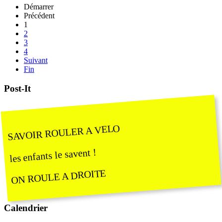
Démarrer
Précédent
1
2
3
4
Suivant
Fin
Post-It
SAVOIR ROULER A VELO
les enfants le savent !
ON ROULE A DROITE
Calendrier