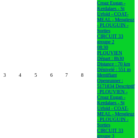
Croaz Eugan -
Kerdalaes - St
Urfold - COAT-
MEAL - Mengleuz
- PLOUGUIN -
Sorties
CIRCUIT 33
groupe 2
08:30
PLOUVIEN
Départ : 8h30
Distance : 70 km
Dénivelé : 551 m
3
4
5
6
7
8
Identifiant
Openrunner :
5171834 Descriptif
: PLOUVIEN -
Croaz Eugan -
Kerdalaes - St
Urfold - COAT-
MEAL - Mengleuz
- PLOUGUIN -
Sorties
CIRCUIT 33
groupe 3