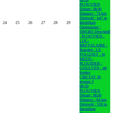
PLOUVIEN
Départ : 8h30
Distance : 74 km
Dénivelé : 647 m
24
25
26
27
28
29
Identifiant
Openrunner :
5001461 Descriptif
: PLOUVIEN -
LOC-
BREVALAIRE -
Boteden - LE
FOLGOET - St
MEEN -
PLOUIDER -
GOULVEN - dir
Sorties
CIRCUIT 36
groupe 3
08:30
PLOUVIEN
Départ : 8h30
Distance : 64 km
Dénivelé : 550 m
Identifiant