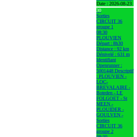
Date :
2026-08-23
30
Sorties
CIRCUIT 36
groupe 1
08:30
PLOUVIEN
Départ : 8h30
Distance : 92 km
Dénivelé : 631 m
Identifiant
Openrunner :
5001448 Descriptif
: PLOUVIEN -
LOC-
BREVALAIRE -
Boteden - LE
FOLGOET - St
MEEN -
PLOUIDER -
GOULVEN -
Sorties
CIRCUIT 36
groupe 2
08:30