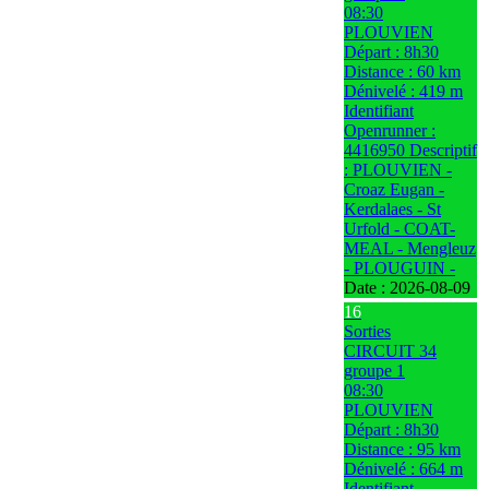
08:30
PLOUVIEN
Départ : 8h30
Distance : 60 km
Dénivelé : 419 m
Identifiant
Openrunner :
4416950 Descriptif
: PLOUVIEN -
Croaz Eugan -
Kerdalaes - St
Urfold - COAT-
MEAL - Mengleuz
- PLOUGUIN -
Date :
2026-08-09
16
Sorties
CIRCUIT 34
groupe 1
08:30
PLOUVIEN
Départ : 8h30
Distance : 95 km
Dénivelé : 664 m
Identifiant