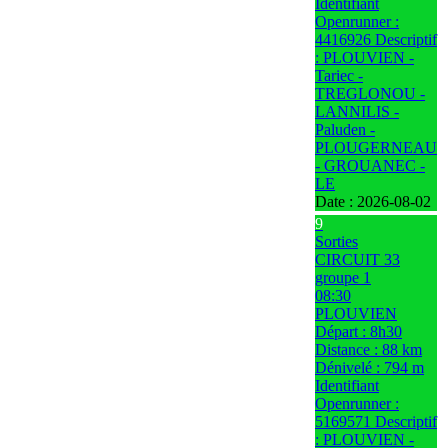
Identifiant
Openrunner :
4416926 Descriptif
: PLOUVIEN -
Tariec -
TREGLONOU -
LANNILIS -
Paluden -
PLOUGERNEAU
- GROUANEC -
LE
Date :
2026-08-02
9
Sorties
CIRCUIT 33
groupe 1
08:30
PLOUVIEN
Départ : 8h30
Distance : 88 km
Dénivelé : 794 m
Identifiant
Openrunner :
5169571 Descriptif
: PLOUVIEN -