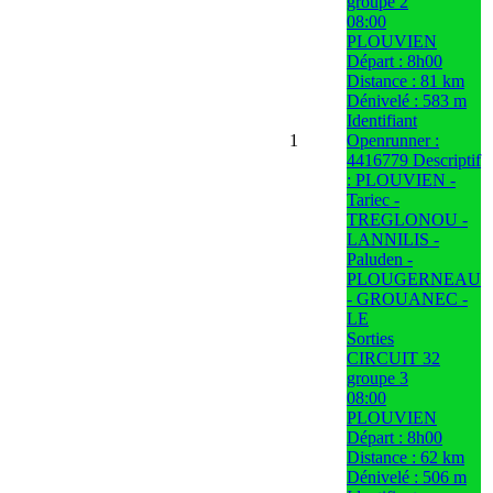
groupe 2
08:00
PLOUVIEN
Départ : 8h00
Distance : 81 km
Dénivelé : 583 m
Identifiant
1
Openrunner :
4416779 Descriptif
: PLOUVIEN -
Tariec -
TREGLONOU -
LANNILIS -
Paluden -
PLOUGERNEAU
- GROUANEC -
LE
Sorties
CIRCUIT 32
groupe 3
08:00
PLOUVIEN
Départ : 8h00
Distance : 62 km
Dénivelé : 506 m