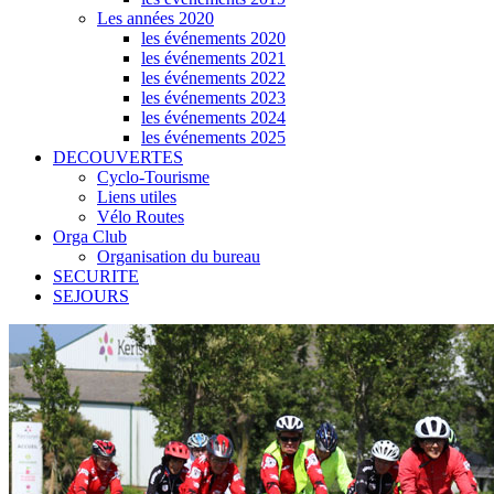
Les années 2020
les événements 2020
les événements 2021
les événements 2022
les événements 2023
les événements 2024
les événements 2025
DECOUVERTES
Cyclo-Tourisme
Liens utiles
Vélo Routes
Orga Club
Organisation du bureau
SECURITE
SEJOURS