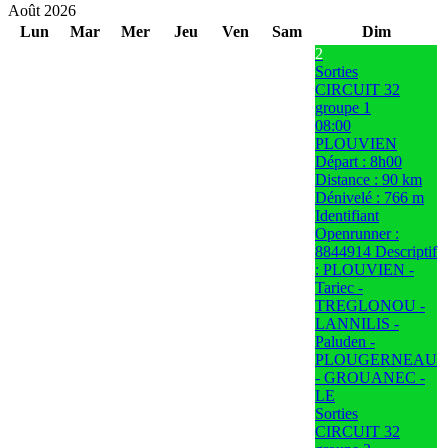
Août 2026
Lun
Mar
Mer
Jeu
Ven
Sam
Dim
2
Sorties
CIRCUIT 32
groupe 1
08:00
PLOUVIEN
Départ : 8h00
Distance : 90 km
Dénivelé : 766 m
Identifiant
Openrunner :
8844914 Descriptif
: PLOUVIEN -
Tariec -
TREGLONOU -
LANNILIS -
Paluden -
PLOUGERNEAU
- GROUANEC -
LE
Sorties
CIRCUIT 32