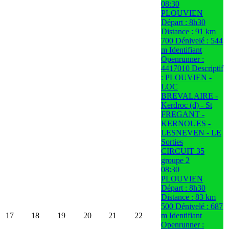
08:30
PLOUVIEN
Départ : 8h30
Distance : 91 km
700 Dénivelé : 544
m Identifiant
Openrunner :
4417010 Descriptif
: PLOUVIEN -
LOC
BREVALAIRE -
Kerdroc (d) - St
FREGANT -
KERNOUES -
LESNEVEN - LE
Sorties
CIRCUIT 35
groupe 2
08:30
PLOUVIEN
Départ : 8h30
Distance : 83 km
500 Dénivelé : 687
17
18
19
20
21
22
m Identifiant
Openrunner :