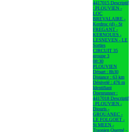
4417015 Descriptif
: PLOUVIEN -
LOC
BREVALAIRE -
Kerdroc (d) - St
FREGANT -
KERNOUES -
LESNEVEN - LE
Sorties
CIRCUIT 35
groupe 3
08:30
PLOUVIEN
Départ : 8h30
Distance : 63 km
Dénivelé : 476 m
Identifiant
Openrunner :
4417018 Descriptif
: PLOUVIEN -
Diouris -
GROUANEC -
LE FOLGOET -
St MEEN -
Traonien Querné -