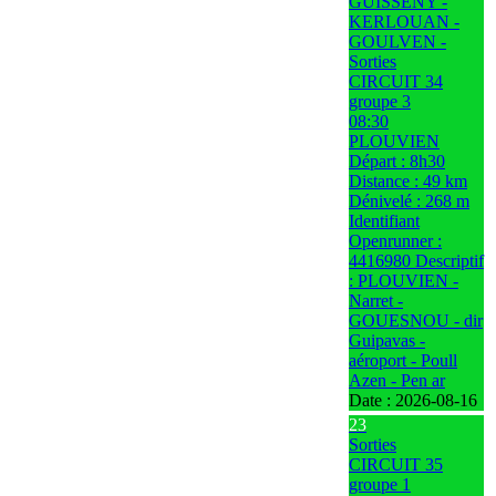
GUISSENY -
KERLOUAN -
GOULVEN -
Sorties
CIRCUIT 34
groupe 3
08:30
PLOUVIEN
Départ : 8h30
Distance : 49 km
Dénivelé : 268 m
Identifiant
Openrunner :
4416980 Descriptif
: PLOUVIEN -
Narret -
GOUESNOU - dir
Guipavas -
aéroport - Poull
Azen - Pen ar
Date :
2026-08-16
23
Sorties
CIRCUIT 35
groupe 1