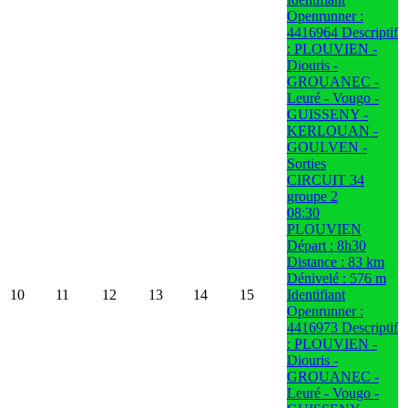
Openrunner :
4416964 Descriptif
: PLOUVIEN -
Diouris -
GROUANEC -
Leuré - Vougo -
GUISSENY -
KERLOUAN -
GOULVEN -
Sorties
CIRCUIT 34
groupe 2
08:30
PLOUVIEN
Départ : 8h30
Distance : 83 km
Dénivelé : 576 m
10
11
12
13
14
15
Identifiant
Openrunner :
4416973 Descriptif
: PLOUVIEN -
Diouris -
GROUANEC -
Leuré - Vougo -