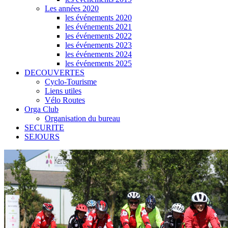
Les années 2020
les événements 2020
les événements 2021
les événements 2022
les événements 2023
les événements 2024
les événements 2025
DECOUVERTES
Cyclo-Tourisme
Liens utiles
Vélo Routes
Orga Club
Organisation du bureau
SECURITE
SEJOURS