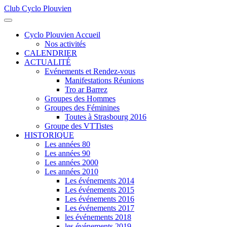
Club Cyclo Plouvien
précédente
précédent
suivante
suivant
Cyclo Plouvien Accueil
Nos activités
CALENDRIER
ACTUALITÉ
Evénements et Rendez-vous
Manifestations Réunions
Tro ar Barrez
Groupes des Hommes
Groupes des Féminines
Toutes à Strasbourg 2016
Groupe des VTTistes
HISTORIQUE
Les années 80
Les années 90
Les années 2000
Les années 2010
Les événements 2014
Les événements 2015
Les événements 2016
Les événements 2017
les événements 2018
les événements 2019