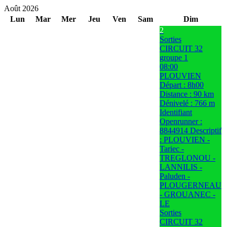
Août 2026
Lun
Mar
Mer
Jeu
Ven
Sam
Dim
2
Sorties
CIRCUIT 32
groupe 1
08:00
PLOUVIEN
Départ : 8h00
Distance : 90 km
Dénivelé : 766 m
Identifiant
Openrunner :
8844914 Descriptif
: PLOUVIEN -
Tariec -
TREGLONOU -
LANNILIS -
Paluden -
PLOUGERNEAU
- GROUANEC -
LE
Sorties
CIRCUIT 32