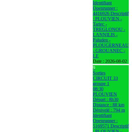
Identifiant
Openrunner :
4416926 Descriptif
: PLOUVIEN -
Tariec -
TREGLONOU -
LANNILIS -
Paluden -
PLOUGERNEAU
- GROUANEC -
LE
Date :
2026-08-02
9
Sorties
CIRCUIT 33
groupe 1
08:30
PLOUVIEN
Départ : 8h30
Distance : 88 km
Dénivelé : 794 m
Identifiant
Openrunner :
5169571 Descriptif
: PLOUVIEN -