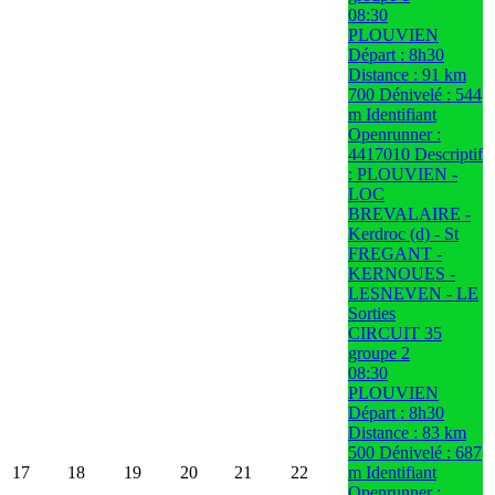
08:30
PLOUVIEN
Départ : 8h30
Distance : 91 km
700 Dénivelé : 544
m Identifiant
Openrunner :
4417010 Descriptif
: PLOUVIEN -
LOC
BREVALAIRE -
Kerdroc (d) - St
FREGANT -
KERNOUES -
LESNEVEN - LE
Sorties
CIRCUIT 35
groupe 2
08:30
PLOUVIEN
Départ : 8h30
Distance : 83 km
500 Dénivelé : 687
17
18
19
20
21
22
m Identifiant
Openrunner :