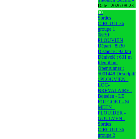
Date :
2026-08-23
30
Sorties
CIRCUIT 36
groupe 1
08:30
PLOUVIEN
Départ : 8h30
Distance : 92 km
Dénivelé : 631 m
Identifiant
Openrunner :
5001448 Descriptif
: PLOUVIEN -
LOC-
BREVALAIRE -
Boteden - LE
FOLGOET - St
MEEN -
PLOUIDER -
GOULVEN -
Sorties
CIRCUIT 36
groupe 2