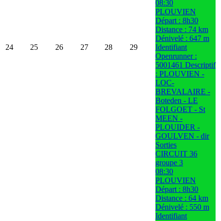
08:30
PLOUVIEN
Départ : 8h30
Distance : 74 km
Dénivelé : 647 m
24
25
26
27
28
29
Identifiant
Openrunner :
5001461 Descriptif
: PLOUVIEN -
LOC-
BREVALAIRE -
Boteden - LE
FOLGOET - St
MEEN -
PLOUIDER -
GOULVEN - dir
Sorties
CIRCUIT 36
groupe 3
08:30
PLOUVIEN
Départ : 8h30
Distance : 64 km
Dénivelé : 550 m
Identifiant