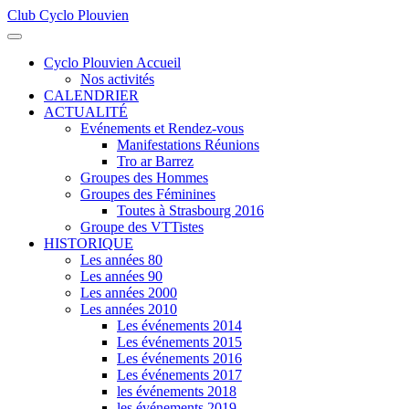
Club Cyclo Plouvien
précédente
précédent
suivante
suivant
Cyclo Plouvien Accueil
Nos activités
CALENDRIER
ACTUALITÉ
Evénements et Rendez-vous
Manifestations Réunions
Tro ar Barrez
Groupes des Hommes
Groupes des Féminines
Toutes à Strasbourg 2016
Groupe des VTTistes
HISTORIQUE
Les années 80
Les années 90
Les années 2000
Les années 2010
Les événements 2014
Les événements 2015
Les événements 2016
Les événements 2017
les événements 2018
les événements 2019