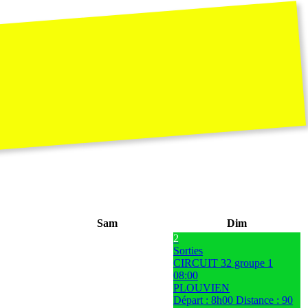
Sam
Dim
2
Sorties
CIRCUIT 32 groupe 1
08:00
PLOUVIEN
Départ : 8h00 Distance : 90