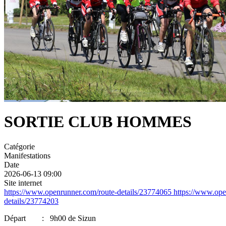
SORTIE CLUB HOMMES
Catégorie
Manifestations
Date
2026-06-13
09:00
Site internet
https://www.openrunner.com/route-details/23774065 https://www.ope
details/23774203
Départ : 9h00 de Sizun