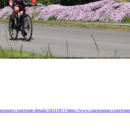
nrunner.com/route-details/24111813 https://www.openrunner.com/route