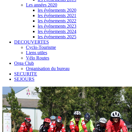
Les années 2020
les événements 2020
les événements 2021
les événements 2022
les événements 2023
les événements 2024
les événements 2025
DECOUVERTES
Cyclo-Tourisme
Liens utiles
Vélo Routes
Orga Club
Organisation du bureau
SECURITE
SEJOURS