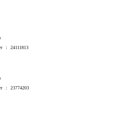
 km
m
er : 24111813
m
er : 23774203