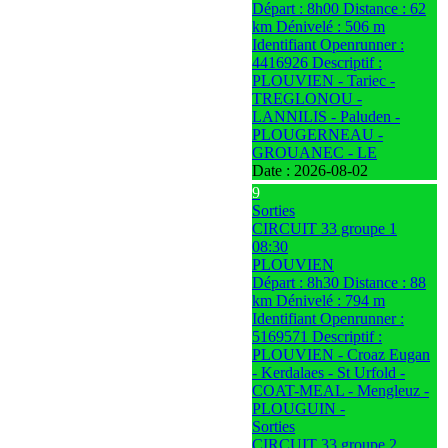
Départ : 8h00 Distance : 62
km Dénivelé : 506 m
Identifiant Openrunner :
4416926 Descriptif :
PLOUVIEN - Tariec -
TREGLONOU -
LANNILIS - Paluden -
PLOUGERNEAU -
GROUANEC - LE
Date :
2026-08-02
9
Sorties
CIRCUIT 33 groupe 1
08:30
PLOUVIEN
Départ : 8h30 Distance : 88
km Dénivelé : 794 m
Identifiant Openrunner :
5169571 Descriptif :
PLOUVIEN - Croaz Eugan
- Kerdalaes - St Urfold -
COAT-MEAL - Mengleuz -
PLOUGUIN -
Sorties
CIRCUIT 33 groupe 2